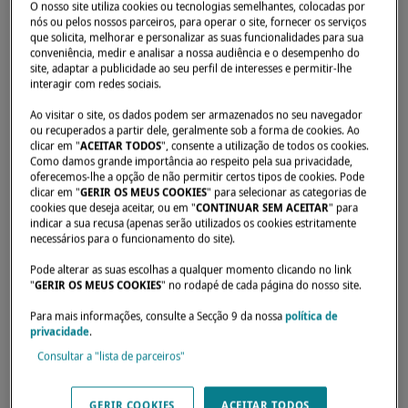
O nosso site utiliza cookies ou tecnologias semelhantes, colocadas por
nós ou pelos nossos parceiros, para operar o site, fornecer os serviços
que solicita, melhorar e personalizar as suas funcionalidades para sua
conveniência, medir e analisar a nossa audiência e o desempenho do
site, adaptar a publicidade ao seu perfil de interesses e permitir-lhe
interagir com redes sociais.
Início
Concessionários
4 VENTI srl
Ao visitar o site, os dados podem ser armazenados no seu navegador
ou recuperados a partir dele, geralmente sob a forma de cookies. Ao
clicar em "
ACEITAR TODOS
", consente a utilização de todos os cookies.
Como damos grande importância ao respeito pela sua privacidade,
oferecemos-lhe a opção de não permitir certos tipos de cookies. Pode
clicar em "
GERIR OS MEUS COOKIES
" para selecionar as categorias de
cookies que deseja aceitar, ou em "
CONTINUAR SEM ACEITAR
" para
indicar a sua recusa (apenas serão utilizados os cookies estritamente
necessários para o funcionamento do site).
Pode alterar as suas escolhas a qualquer momento clicando no link
"
GERIR OS MEUS COOKIES
" no rodapé de cada página do nosso site.
Para mais informações, consulte a Secção 9 da nossa
política de
privacidade
.
Consultar a "lista de parceiros"
GERIR COOKIES
ACEITAR TODOS