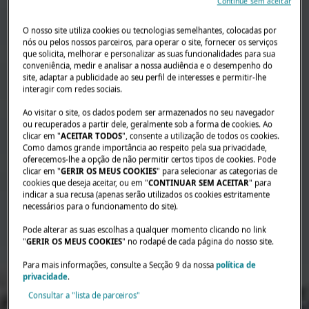
Continue sem aceitar
O nosso site utiliza cookies ou tecnologias semelhantes, colocadas por
nós ou pelos nossos parceiros, para operar o site, fornecer os serviços
que solicita, melhorar e personalizar as suas funcionalidades para sua
conveniência, medir e analisar a nossa audiência e o desempenho do
site, adaptar a publicidade ao seu perfil de interesses e permitir-lhe
interagir com redes sociais.
Ao visitar o site, os dados podem ser armazenados no seu navegador
ou recuperados a partir dele, geralmente sob a forma de cookies. Ao
clicar em "
ACEITAR TODOS
", consente a utilização de todos os cookies.
Como damos grande importância ao respeito pela sua privacidade,
oferecemos-lhe a opção de não permitir certos tipos de cookies. Pode
clicar em "
GERIR OS MEUS COOKIES
" para selecionar as categorias de
cookies que deseja aceitar, ou em "
CONTINUAR SEM ACEITAR
" para
indicar a sua recusa (apenas serão utilizados os cookies estritamente
necessários para o funcionamento do site).
Pode alterar as suas escolhas a qualquer momento clicando no link
"
GERIR OS MEUS COOKIES
" no rodapé de cada página do nosso site.
Para mais informações, consulte a Secção 9 da nossa
política de
privacidade
.
Consultar a "lista de parceiros"