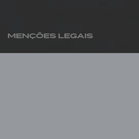
MENÇÕES LEGAIS
Início
Menções legais
WEBSITE EDITOR
CONSTRUCTION NAVALE BORDEAUX
, a
public limited liability company, with a share
capital of EUR 3,487,500, registered in the
BORDEAUX Registre du Commerce et des
Sociétés (register of companies) under
number 342 012 390, having its registered