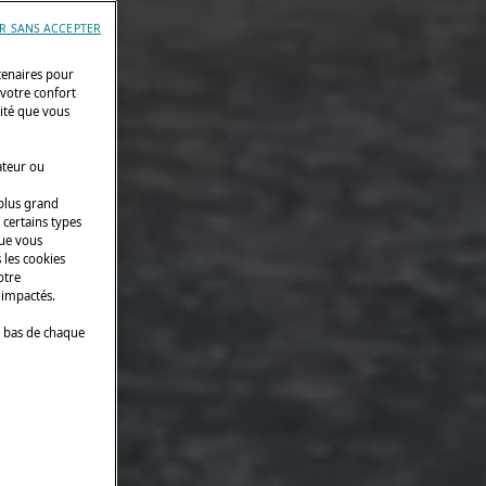
R SANS ACCEPTER
tenaires pour
 votre confort
cité que vous
ateur ou
 plus grand
 certains types
que vous
 les cookies
otre
 impactés.
 bas de chaque