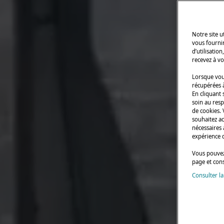
Notre site 
vous fourni
d’utilisatio
recevez à vo
Lorsque vous
récupérées à
En cliquant 
soin au resp
de cookies.
souhaitez a
nécessaires 
expérience 
Vous pouvez
page et con
Consulter la