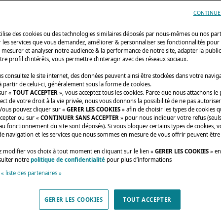
CONTINUE
utilise des cookies ou des technologies similaires déposés par nous-mêmes ou nos par
r les services que vous demandez, améliorer & personnaliser ses fonctionnalités pour
n, mesurer et analyser notre audience & la performance de notre site, adapter la publi
tre profil d’intérêts, vous permettre d’interagir avec des réseaux sociaux.
 consultez le site internet, des données peuvent ainsi être stockées dans votre navig
 partir de celui-ci, généralement sous la forme de cookies.
sur «
TOUT ACCEPTER
», vous acceptez tous les cookies. Parce que nous attachons le
ect de votre droit à la vie privée, nous vous donnons la possibilité de ne pas autoriser
 Vous pouvez cliquer sur «
GERER LES COOKIES
» afin de choisir les types de cookies 
ccepter ou sur «
CONTINUER SANS ACCEPTER
» pour nous indiquer votre refus (seuls
au fonctionnement du site sont déposés). Si vous bloquez certains types de cookies, v
de navigation et les services que nous sommes en mesure de vous offrir peuvent être
 modifier vos choix à tout moment en cliquant sur le lien «
GERER LES COOKIES
» en
sulter notre
politique de confidentialité
pour plus d’informations
 « liste des partenaires »
GERER LES COOKIES
TOUT ACCEPTER