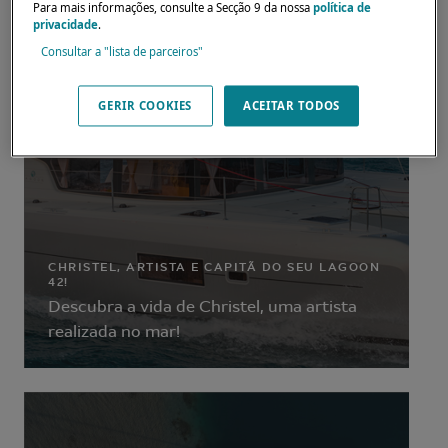
Para mais informações, consulte a Secção 9 da nossa
política de
privacidade
.
Consultar a "lista de parceiros"
GERIR COOKIES
ACEITAR TODOS
CHRISTEL, ARTISTA E CAPITÃ DO SEU LAGOON
42!
Descubra a vida de Christel, uma artista
realizada no mar!