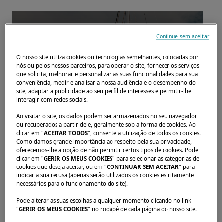
Continue sem aceitar
O nosso site utiliza cookies ou tecnologias semelhantes, colocadas por
nós ou pelos nossos parceiros, para operar o site, fornecer os serviços
que solicita, melhorar e personalizar as suas funcionalidades para sua
conveniência, medir e analisar a nossa audiência e o desempenho do
site, adaptar a publicidade ao seu perfil de interesses e permitir-lhe
interagir com redes sociais.
Ao visitar o site, os dados podem ser armazenados no seu navegador
ou recuperados a partir dele, geralmente sob a forma de cookies. Ao
clicar em "
ACEITAR TODOS
", consente a utilização de todos os cookies.
BORIS DIAW, RUMO À SUA VIAGEM À VOLTA
Como damos grande importância ao respeito pela sua privacidade,
DO MUNDO A BORDO DO SEVENTY
oferecemos-lhe a opção de não permitir certos tipos de cookies. Pode
Tivemos o prazer de receber em Bordéus
clicar em "
GERIR OS MEUS COOKIES
" para selecionar as categorias de
cookies que deseja aceitar, ou em "
CONTINUAR SEM ACEITAR
" para
Boris Diaw, campeão da NBA e feliz
indicar a sua recusa (apenas serão utilizados os cookies estritamente
proprietário de um Lagoon SEVENTY 7.
necessários para o funcionamento do site).
Pode alterar as suas escolhas a qualquer momento clicando no link
"
GERIR OS MEUS COOKIES
" no rodapé de cada página do nosso site.