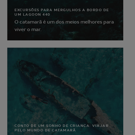
EXCURSÕES PARA MERGULHOS A BORDO DE
UM LAGOON 440
O catamarã é um dos meios melhores para
viver o mar.
DREAM STORIES
TESTEMUNHOS DOS
PROPRIETÁRIOS
Os proprietários Lagoon
CONTO DE UM SONHO DE CRIANÇA: VIAJAR
contam-nos a sua história
PELO MUNDO DE CATAMARÃ