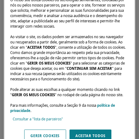
nós ou pelos nossos parceiros, para operar o site, fornecer os serviços
que solicita, melhorar e personalizar as suas funcionalidades para sua
conveniência, medir e analisar a nossa audiência e o desempenho do
Início
Locadores
ALTERNATIVE SAILING
site, adaptar a publicidade ao seu perfil de interesses e permitir-lhe
interagir com redes sociais.
Ao visitar o site, os dados podem ser armazenados no seu navegador
ou recuperados a partir dele, geralmente sob a forma de cookies. Ao
clicar em "
ACEITAR TODOS
", consente a utilização de todos os cookies.
Como damos grande importância ao respeito pela sua privacidade,
oferecemos-lhe a opção de não permitir certos tipos de cookies. Pode
clicar em "
GERIR OS MEUS COOKIES
" para selecionar as categorias de
cookies que deseja aceitar, ou em "
CONTINUAR SEM ACEITAR
" para
indicar a sua recusa (apenas serão utilizados os cookies estritamente
necessários para o funcionamento do site).
Pode alterar as suas escolhas a qualquer momento clicando no link
"
GERIR OS MEUS COOKIES
" no rodapé de cada página do nosso site.
Para mais informações, consulte a Secção 9 da nossa
política de
privacidade
.
Consultar a "lista de parceiros"
Os nossos revendedores estão disponíveis
GERIR COOKIES
ACEITAR TODOS