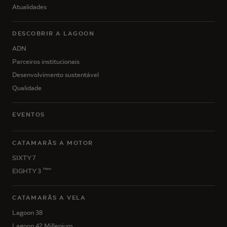
Atualidades
DESCOBRIR A LAGOON
ADN
Parceiros institucionais
Desenvolvimento sustentável
Qualidade
EVENTOS
CATAMARÃS A MOTOR
SIXTY 7
New
EIGHTY 3
CATAMARÃS A VELA
Lagoon 38
Lagoon 42 Millenium