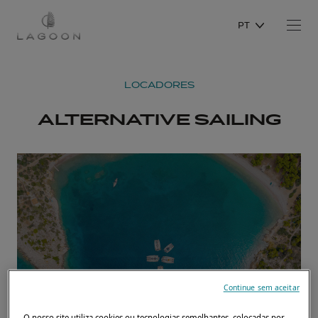
PT
LOCADORES
ALTERNATIVE SAILING
Continue sem aceitar
O nosso site utiliza cookies ou tecnologias semelhantes, colocadas por