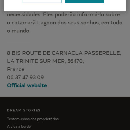
para atender às suas expectativas e
necessidades. Eles poderão informá-lo sobre
o catamarã Lagoon dos seus sonhos, em todo
o mundo.
8 BIS ROUTE DE CARNACLA PASSERELLE,
LA TRINITE SUR MER, 56470,
France
06 37 47 93 09
Official website
DREAM STORIES
Testemunhos dos proprietários
A vida a bordo