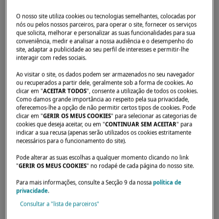
O nosso site utiliza cookies ou tecnologias semelhantes, colocadas por
nós ou pelos nossos parceiros, para operar o site, fornecer os serviços
que solicita, melhorar e personalizar as suas funcionalidades para sua
conveniência, medir e analisar a nossa audiência e o desempenho do
Início
Concessionários
CATAMARANS BARCELONA XXI
site, adaptar a publicidade ao seu perfil de interesses e permitir-lhe
interagir com redes sociais.
Ao visitar o site, os dados podem ser armazenados no seu navegador
ou recuperados a partir dele, geralmente sob a forma de cookies. Ao
clicar em "
ACEITAR TODOS
", consente a utilização de todos os cookies.
Como damos grande importância ao respeito pela sua privacidade,
oferecemos-lhe a opção de não permitir certos tipos de cookies. Pode
clicar em "
GERIR OS MEUS COOKIES
" para selecionar as categorias de
cookies que deseja aceitar, ou em "
CONTINUAR SEM ACEITAR
" para
indicar a sua recusa (apenas serão utilizados os cookies estritamente
necessários para o funcionamento do site).
Pode alterar as suas escolhas a qualquer momento clicando no link
"
GERIR OS MEUS COOKIES
" no rodapé de cada página do nosso site.
Para mais informações, consulte a Secção 9 da nossa
política de
privacidade
.
Consultar a "lista de parceiros"