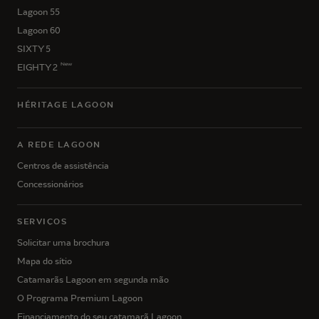
Lagoon 55
Lagoon 60
SIXTY 5
New
EIGHTY 2
HÉRITAGE LAGOON
A REDE LAGOON
Centros de assistência
Concessionários
SERVIÇOS
Solicitar uma brochura
Mapa do sítio
Catamarãs Lagoon em segunda mão
O Programa Premium Lagoon
Financiamento do seu catamarã Lagoon