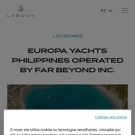
PT
LOCADORES
EUROPA YACHTS
PHILIPPINES OPERATED
BY FAR BEYOND INC.
Continue sem aceitar
O nosso site utiliza cookies ou tecnologias semelhantes, colocadas por