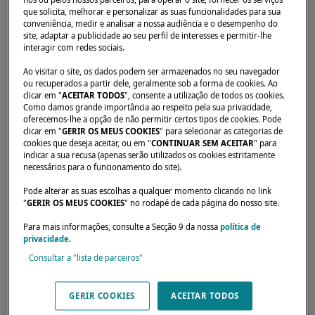
nós ou pelos nossos parceiros, para operar o site, fornecer os serviços
que solicita, melhorar e personalizar as suas funcionalidades para sua
conveniência, medir e analisar a nossa audiência e o desempenho do
site, adaptar a publicidade ao seu perfil de interesses e permitir-lhe
interagir com redes sociais.
Ao visitar o site, os dados podem ser armazenados no seu navegador
ou recuperados a partir dele, geralmente sob a forma de cookies. Ao
Início
Locadores
EUROPA YACHTS PHILIPPINES INC
clicar em "
ACEITAR TODOS
", consente a utilização de todos os cookies.
Como damos grande importância ao respeito pela sua privacidade,
oferecemos-lhe a opção de não permitir certos tipos de cookies. Pode
clicar em "
GERIR OS MEUS COOKIES
" para selecionar as categorias de
cookies que deseja aceitar, ou em "
CONTINUAR SEM ACEITAR
" para
indicar a sua recusa (apenas serão utilizados os cookies estritamente
necessários para o funcionamento do site).
Pode alterar as suas escolhas a qualquer momento clicando no link
"
GERIR OS MEUS COOKIES
" no rodapé de cada página do nosso site.
Para mais informações, consulte a Secção 9 da nossa
política de
privacidade
.
Consultar a "lista de parceiros"
GERIR COOKIES
ACEITAR TODOS