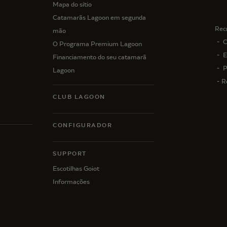
Mapa do sítio
Catamarãs Lagoon em segunda
Rec
mão
C
O Programa Premium Lagoon
E
Financiamento do seu catamarã
P
Lagoon
R
CLUB LAGOON
CONFIGURADOR
N
SUPPORT
Escotilhas Goiot
Informações