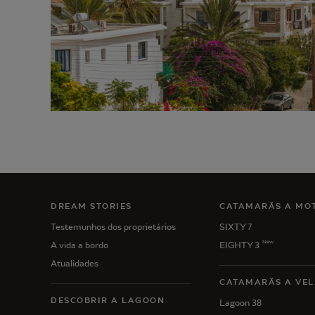
DREAM STORIES
CATAMARÃS A MO
Testemunhos dos proprietários
SIXTY 7
New
A vida a bordo
EIGHTY 3
Atualidades
CATAMARÃS A VEL
DESCOBRIR A LAGOON
Lagoon 38