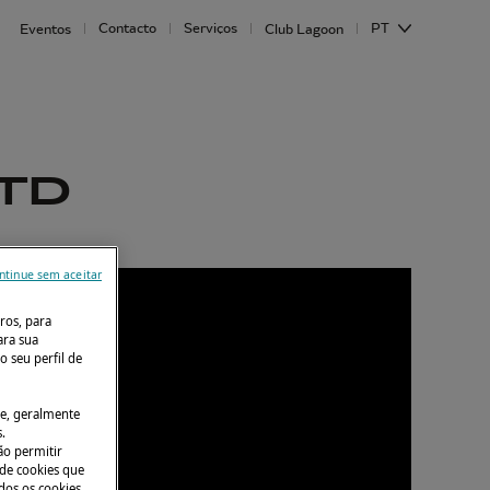
Contacto
Serviços
PT
Eventos
Club Lagoon
LTD
ntinue sem aceitar
ros, para
ara sua
o seu perfil de
le, geralmente
.
ão permitir
 de cookies que
ados os cookies