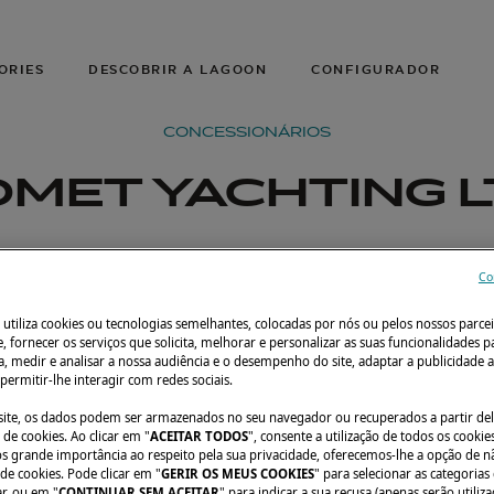
ORIES
DESCOBRIR A LAGOON
CONFIGURADOR
CONCESSIONÁRIOS
MET YACHTING 
Co
 utiliza cookies ou tecnologias semelhantes, colocadas por nós ou pelos nossos parcei
e, fornecer os serviços que solicita, melhorar e personalizar as suas funcionalidades p
, medir e analisar a nossa audiência e o desempenho do site, adaptar a publicidade a
 permitir-lhe interagir com redes sociais.
o site, os dados podem ser armazenados no seu navegador ou recuperados a partir de
de cookies. Ao clicar em "
ACEITAR TODOS
", consente a utilização de todos os cookies
grande importância ao respeito pela sua privacidade, oferecemos-lhe a opção de n
 de cookies. Pode clicar em "
GERIR OS MEUS COOKIES
" para selecionar as categorias
ar, ou em "
CONTINUAR SEM ACEITAR
" para indicar a sua recusa (apenas serão utiliz