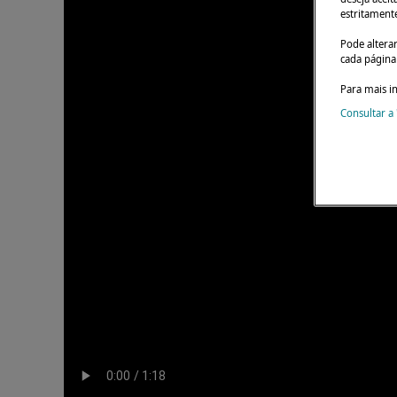
estritament
Pode altera
cada página 
Para mais i
Consultar a 