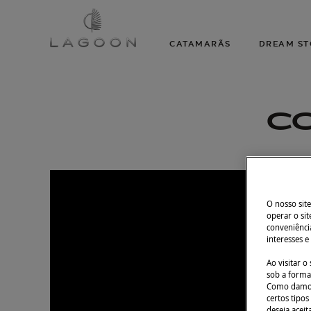
CATAMARÃS
DREAM ST
CO
O nosso site
operar o sit
conveniência
interesses e
Ao visitar 
sob a forma 
Como damos 
certos tipos
deseja aceit