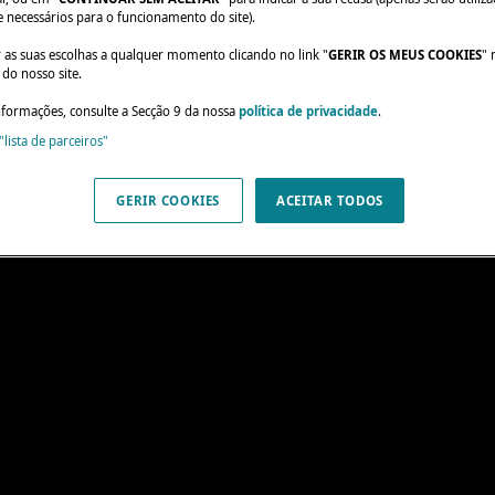
e necessários para o funcionamento do site).
r as suas escolhas a qualquer momento clicando no link "
GERIR OS MEUS COOKIES
" 
do nosso site.
nformações, consulte a Secção 9 da nossa
política de privacidade
.
"lista de parceiros"
GERIR COOKIES
ACEITAR TODOS