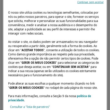
Continue sem aceitar
O nosso site utiliza cookies ou tecnologias semelhantes, colocadas por
nós ou pelos nossos parceiros, para operar o site, fornecer os serviços
que solicita, melhorar e personalizar as suas funcionalidades para sua
Início
Concessionários
LAGOON KATAMARAN NORD GMBH
conveniência, medir e analisar a nossa audiência e o desempenho do
site, adaptar a publicidade ao seu perfil de interesses e permitir-lhe
interagir com redes sociais.
Ao visitar o site, os dados podem ser armazenados no seu navegador
ou recuperados a partir dele, geralmente sob a forma de cookies. Ao
clicar em "
ACEITAR TODOS
", consente a utilização de todos os cookies.
Como damos grande importância ao respeito pela sua privacidade,
oferecemos-lhe a opção de não permitir certos tipos de cookies. Pode
clicar em "
GERIR OS MEUS COOKIES
" para selecionar as categorias de
cookies que deseja aceitar, ou em "
CONTINUAR SEM ACEITAR
" para
indicar a sua recusa (apenas serão utilizados os cookies estritamente
necessários para o funcionamento do site).
Pode alterar as suas escolhas a qualquer momento clicando no link
"
GERIR OS MEUS COOKIES
" no rodapé de cada página do nosso site.
Para mais informações, consulte a Secção 9 da nossa
política de
privacidade
.
Consultar a "lista de parceiros"