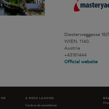
Diesterweggasse 16/5
WIEN, 1140,
Austria
+43181444
Official website
TOR
A REDE LAGOON
NE
Pro
Centros de assistência