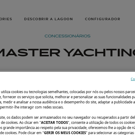
ORIES
DESCOBRIR A LAGOON
CONFIGURADOR
CONCESSIONÁRIOS
MASTER YACHTIN
Co
 utiliza cookies ou tecnologias semelhantes, colocadas por nós ou pelos nossos parcei
e, fornecer os serviços que solicita, melhorar e personalizar as suas funcionalidades p
, medir e analisar a nossa audiência e o desempenho do site, adaptar a publicidade a
 permitir-lhe interagir com redes sociais.
o site, os dados podem ser armazenados no seu navegador ou recuperados a partir de
de cookies. Ao clicar em "
ACEITAR TODOS
", consente a utilização de todos os cookies
grande importância ao respeito pela sua privacidade, oferecemos-lhe a opção de n
 de cookies. Pode clicar em "
GERIR OS MEUS COOKIES
" para selecionar as categorias