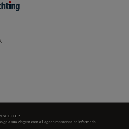
,
WSLETTER
ssiga a sua viagem com a Lagoon mantendo-se informado