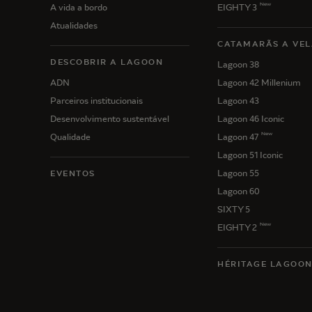
New
A vida a bordo
EIGHTY 3
Atualidades
CATAMARÃS A VEL
DESCOBRIR A LAGOON
Lagoon 38
ADN
Lagoon 42 Millenium
Parceiros institucionais
Lagoon 43
Desenvolvimento sustentável
Lagoon 46 Iconic
New
Qualidade
Lagoon 47
Lagoon 51 Iconic
Lagoon 55
EVENTOS
Lagoon 60
SIXTY 5
New
EIGHTY 2
HÉRITAGE LAGOO