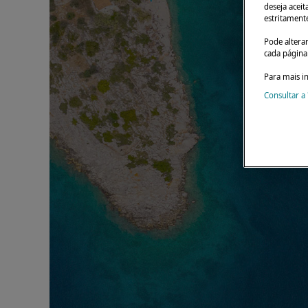
deseja aceit
estritament
Pode altera
cada página 
Para mais i
Consultar a 