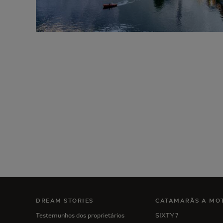
DREAM STORIES
CATAMARÃS A MO
Testemunhos dos proprietários
SIXTY 7