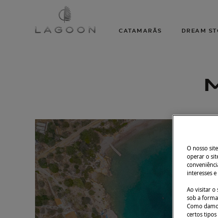
CATAMARÃS
DREAM ST
O nosso site
operar o sit
conveniência
interesses e
Ao visitar 
sob a forma 
Como damos 
certos tipos