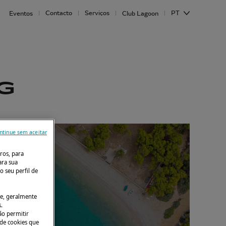
Contacto
Serviços
PT
Eventos
Club Lagoon
G
ntinue sem aceitar
ros, para
ara sua
o seu perfil de
le, geralmente
.
ão permitir
 de cookies que