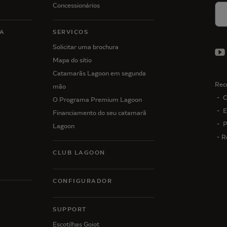
Concessionários
A
SERVIÇOS
Solicitar uma brochura
Mapa do sítio
Catamarãs Lagoon em segunda
Rec
mão
C
O Programa Premium Lagoon
E
Financiamento do seu catamarã
P
Lagoon
R
CLUB LAGOON
CONFIGURADOR
N
SUPPORT
Escotilhas Goiot