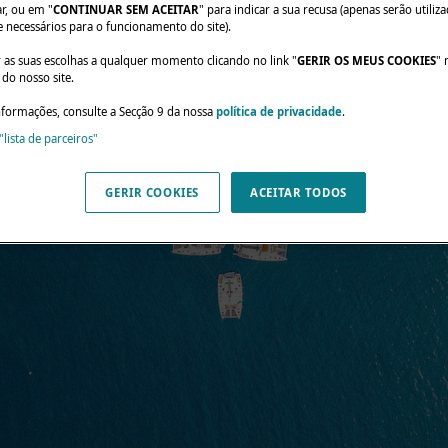
ar, ou em "
CONTINUAR SEM ACEITAR
" para indicar a sua recusa (apenas serão utiliz
e necessários para o funcionamento do site).
r as suas escolhas a qualquer momento clicando no link "
GERIR OS MEUS COOKIES
" 
do nosso site.
nformações, consulte a Secção 9 da nossa
política de privacidade
.
"lista de parceiros"
GERIR COOKIES
ACEITAR TODOS