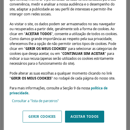
conveniência, medir e analisar a nossa audiência e o desempenho do
site, adaptar a publicidade ao seu perfil de interesses e permitir-lhe
interagir com redes sociais.
Início
Concessionários
DUN LAOGHAIRE YACHT SERVICES
Ao visitar o site, os dados podem ser armazenados no seu navegador
ou recuperados a partir dele, geralmente sob a forma de cookies. Ao
clicar em "
ACEITAR TODOS
", consente a utilização de todos os cookies.
Como damos grande importância ao respeito pela sua privacidade,
oferecemos-lhe a opção de não permitir certos tipos de cookies. Pode
clicar em "
GERIR OS MEUS COOKIES
" para selecionar as categorias de
Os nossos revendedores estão disponíveis
cookies que deseja aceitar, ou em "
CONTINUAR SEM ACEITAR
" para
para atender às suas expectativas e
indicar a sua recusa (apenas serão utilizados os cookies estritamente
necessários para o funcionamento do site).
necessidades. Eles poderão informá-lo sobre
Pode alterar as suas escolhas a qualquer momento clicando no link
o catamarã Lagoon dos seus sonhos, em todo
"
GERIR OS MEUS COOKIES
" no rodapé de cada página do nosso site.
o mundo.
Para mais informações, consulte a Secção 9 da nossa
política de
privacidade
.
Consultar a "lista de parceiros"
The Old Coastguard Station Coal Harbour -
DUN LAOGHAIRE,
GERIR COOKIES
ACEITAR TODOS
CO. DUBLIN, A96 P400,
Ireland