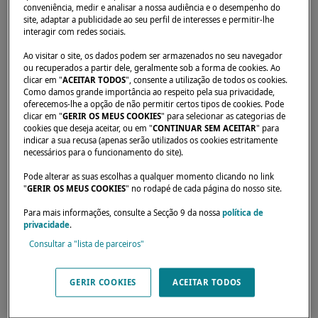
conveniência, medir e analisar a nossa audiência e o desempenho do
site, adaptar a publicidade ao seu perfil de interesses e permitir-lhe
interagir com redes sociais.
Início
Concessionários
NAOS YACHTS - HONOLULU
Ao visitar o site, os dados podem ser armazenados no seu navegador
ou recuperados a partir dele, geralmente sob a forma de cookies. Ao
clicar em "
ACEITAR TODOS
", consente a utilização de todos os cookies.
Como damos grande importância ao respeito pela sua privacidade,
oferecemos-lhe a opção de não permitir certos tipos de cookies. Pode
clicar em "
GERIR OS MEUS COOKIES
" para selecionar as categorias de
Os nossos revendedores estão disponíveis
cookies que deseja aceitar, ou em "
CONTINUAR SEM ACEITAR
" para
indicar a sua recusa (apenas serão utilizados os cookies estritamente
para atender às suas expectativas e
necessários para o funcionamento do site).
necessidades. Eles poderão informá-lo sobre
Pode alterar as suas escolhas a qualquer momento clicando no link
o catamarã Lagoon dos seus sonhos, em todo
"
GERIR OS MEUS COOKIES
" no rodapé de cada página do nosso site.
o mundo.
Para mais informações, consulte a Secção 9 da nossa
política de
privacidade
.
Consultar a "lista de parceiros"
24 Sand Island Access Rd #19,
Honolulu - Oahu Island, 96819,
GERIR COOKIES
ACEITAR TODOS
United States
(808) 528-2628