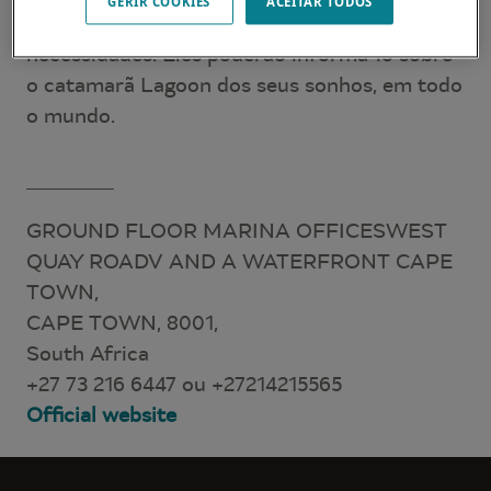
GERIR COOKIES
ACEITAR TODOS
para atender às suas expectativas e
necessidades. Eles poderão informá-lo sobre
o catamarã Lagoon dos seus sonhos, em todo
o mundo.
GROUND FLOOR MARINA OFFICESWEST
QUAY ROADV AND A WATERFRONT CAPE
TOWN,
CAPE TOWN, 8001,
South Africa
+27 73 216 6447 ou +27214215565
Official website