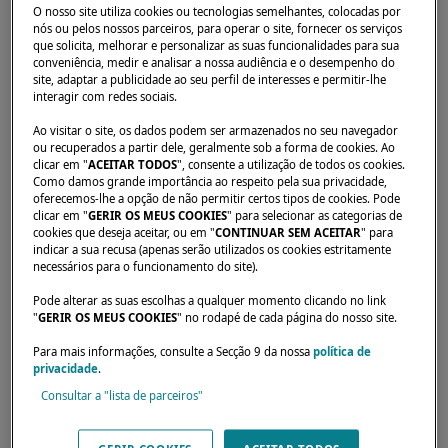
O nosso site utiliza cookies ou tecnologias semelhantes, colocadas por
nós ou pelos nossos parceiros, para operar o site, fornecer os serviços
que solicita, melhorar e personalizar as suas funcionalidades para sua
Início
Concessionários
OCEAN 7
conveniência, medir e analisar a nossa audiência e o desempenho do
site, adaptar a publicidade ao seu perfil de interesses e permitir-lhe
interagir com redes sociais.
Ao visitar o site, os dados podem ser armazenados no seu navegador
ou recuperados a partir dele, geralmente sob a forma de cookies. Ao
clicar em "
ACEITAR TODOS
", consente a utilização de todos os cookies.
Como damos grande importância ao respeito pela sua privacidade,
oferecemos-lhe a opção de não permitir certos tipos de cookies. Pode
clicar em "
GERIR OS MEUS COOKIES
" para selecionar as categorias de
cookies que deseja aceitar, ou em "
CONTINUAR SEM ACEITAR
" para
indicar a sua recusa (apenas serão utilizados os cookies estritamente
necessários para o funcionamento do site).
Pode alterar as suas escolhas a qualquer momento clicando no link
"
GERIR OS MEUS COOKIES
" no rodapé de cada página do nosso site.
Para mais informações, consulte a Secção 9 da nossa
política de
privacidade
.
Consultar a "lista de parceiros"
Os nossos revendedores estão disponíveis