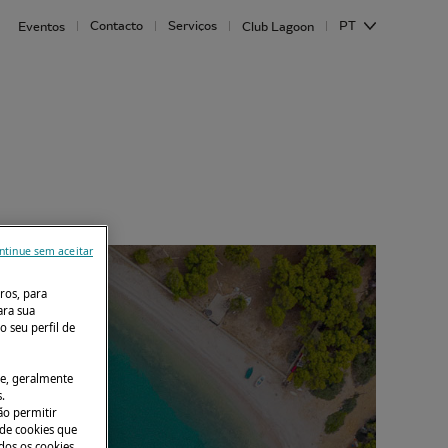
Contacto
Serviços
PT
Eventos
Club Lagoon
ntinue sem aceitar
ros, para
ara sua
o seu perfil de
le, geralmente
.
ão permitir
 de cookies que
ados os cookies