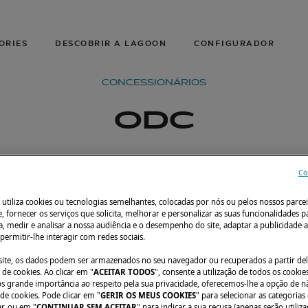
ORIES
DESCOBRIR A LAGOON
CONFIGURADOR
CONCESSIONÁRIOS
ODC
Co
 utiliza cookies ou tecnologias semelhantes, colocadas por nós ou pelos nossos parcei
e, fornecer os serviços que solicita, melhorar e personalizar as suas funcionalidades p
, medir e analisar a nossa audiência e o desempenho do site, adaptar a publicidade a
 permitir-lhe interagir com redes sociais.
o site, os dados podem ser armazenados no seu navegador ou recuperados a partir de
de cookies. Ao clicar em "
ACEITAR TODOS
", consente a utilização de todos os cookies
grande importância ao respeito pela sua privacidade, oferecemos-lhe a opção de n
 de cookies. Pode clicar em "
GERIR OS MEUS COOKIES
" para selecionar as categorias
ar, ou em "
CONTINUAR SEM ACEITAR
" para indicar a sua recusa (apenas serão utiliz