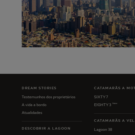
DREAM STORIES
CATAMARÃS A MO
Testemunhos dos proprietários
SIXTY 7
New
A vida a bordo
EIGHTY 3
Atualidades
CATAMARÃS A VEL
DESCOBRIR A LAGOON
Lagoon 38