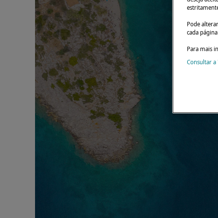
estritament
Pode altera
cada página 
Para mais i
Consultar a 