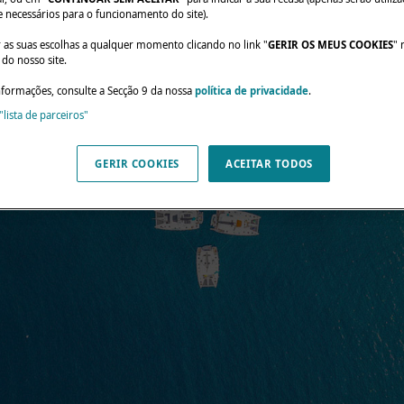
e necessários para o funcionamento do site).
r as suas escolhas a qualquer momento clicando no link "
GERIR OS MEUS COOKIES
" 
do nosso site.
nformações, consulte a Secção 9 da nossa
política de privacidade
.
"lista de parceiros"
GERIR COOKIES
ACEITAR TODOS