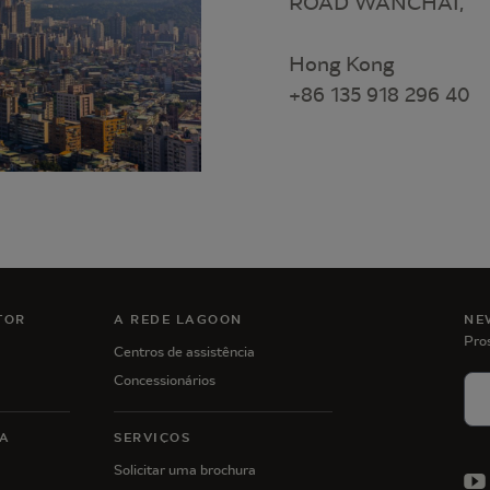
ROAD WANCHAI,
Hong Kong
+86 135 918 296 40
TOR
A REDE LAGOON
NE
Pro
Centros de assistência
Concessionários
A
SERVIÇOS
Solicitar uma brochura