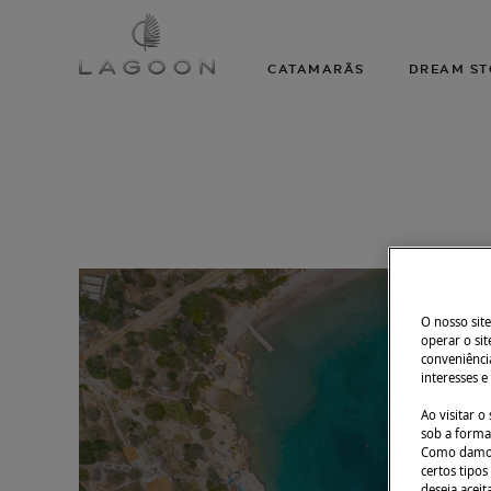
CATAMARÃS
DREAM ST
O nosso site
operar o sit
conveniência
interesses e
Ao visitar 
sob a forma 
Como damos 
certos tipos
deseja aceit