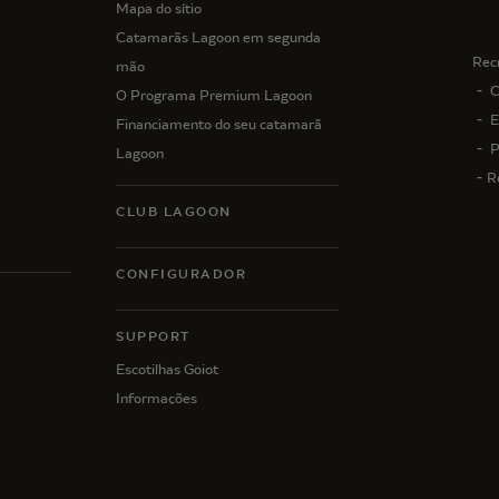
Mapa do sítio
Catamarãs Lagoon em segunda
Rec
mão
C
O Programa Premium Lagoon
E
Financiamento do seu catamarã
P
Lagoon
R
CLUB LAGOON
CONFIGURADOR
N
SUPPORT
Escotilhas Goiot
Informações