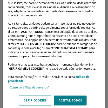
que solicita, melhorar e personalizar as suas funcionalidades para sua
conveniência, medir e analisar a nossa audiência e o desempenho do
site, adaptar a publicidade ao seu perfil de interesses e permitir-lhe
interagir com redes sociais.
Ao visitar o site, os dados podem ser armazenados no seu navegador
ou recuperados a partir dele, geralmente sob a forma de cookies. Ao
clicar em "
ACEITAR TODOS
", consente a utilização de todos os cookies.
Como damos grande importância ao respeito pela sua privacidade,
oferecemos-lhe a opção de não permitir certos tipos de cookies. Pode
clicar em "
GERIR OS MEUS COOKIES
" para selecionar as categorias de
cookies que deseja aceitar, ou em "
CONTINUAR SEM ACEITAR
" para
Os nossos revendedores estão disponíveis
indicar a sua recusa (apenas serão utilizados os cookies estritamente
necessários para o funcionamento do site).
para atender às suas expectativas e
Pode alterar as suas escolhas a qualquer momento clicando no link
necessidades. Eles poderão informá-lo sobre
"
GERIR OS MEUS COOKIES
" no rodapé de cada página do nosso site.
o catamarã Lagoon dos seus sonhos, em todo
Para mais informações, consulte a Secção 9 da nossa
política de
o mundo.
privacidade
.
Consultar a "lista de parceiros"
GERIR COOKIES
ACEITAR TODOS