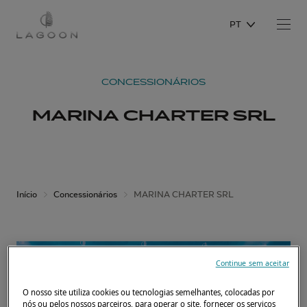
PT
CONCESSIONÁRIOS
MARINA CHARTER SRL
Início
Concessionários
MARINA CHARTER SRL
Continue sem aceitar
O nosso site utiliza cookies ou tecnologias semelhantes, colocadas por
nós ou pelos nossos parceiros, para operar o site, fornecer os serviços