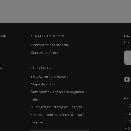
TOR
A REDE LAGOON
NE
Pro
Centros de assistência
Concessionários
A
SERVIÇOS
Solicitar uma brochura
Mapa do sítio
Catamarãs Lagoon em segunda
Rec
mão
C
O Programa Premium Lagoon
E
Financiamento do seu catamarã
P
Lagoon
R