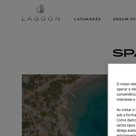
CATAMARÃS
DREAM ST
SP
O nosso site
operar o sit
conveniência
interesses e
Ao visitar 
sob a forma 
Como damos 
certos tipos
deseja aceit
estritament