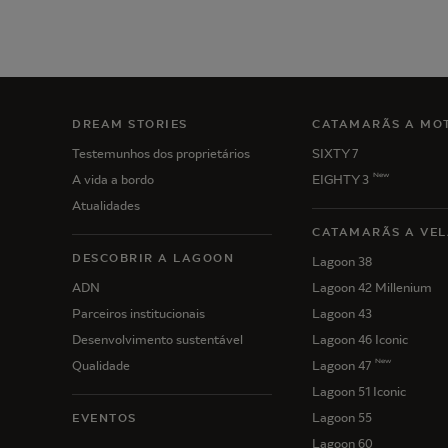
DREAM STORIES
CATAMARÃS A MO
Testemunhos dos proprietários
SIXTY 7
New
A vida a bordo
EIGHTY 3
Atualidades
CATAMARÃS A VEL
DESCOBRIR A LAGOON
Lagoon 38
ADN
Lagoon 42 Millenium
Parceiros institucionais
Lagoon 43
Desenvolvimento sustentável
Lagoon 46 Iconic
New
Qualidade
Lagoon 47
Lagoon 51 Iconic
Lagoon 55
EVENTOS
Lagoon 60