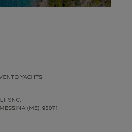
IVENTO YACHTS
I, SNC,
ESSINA (ME), 98071,