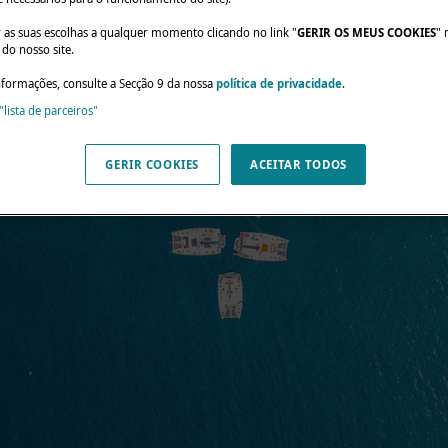
r as suas escolhas a qualquer momento clicando no link "
GERIR OS MEUS COOKIES
" 
do nosso site.
nformações, consulte a Secção 9 da nossa
política de privacidade
.
"lista de parceiros"
GERIR COOKIES
ACEITAR TODOS