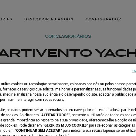
ORIES
DESCOBRIR A LAGOON
CONFIGURADOR
CONCESSIONÁRIOS
ARTIVENTO YAC
Co
 utiliza cookies ou tecnologias semelhantes, colocadas por nós ou pelos nossos parcei
e, fornecer os serviços que solicita, melhorar e personalizar as suas funcionalidades p
, medir e analisar a nossa audiência e o desempenho do site, adaptar a publicidade a
 permitir-lhe interagir com redes sociais.
o site, os dados podem ser armazenados no seu navegador ou recuperados a partir de
de cookies. Ao clicar em "
ACEITAR TODOS
", consente a utilização de todos os cookies
grande importância ao respeito pela sua privacidade, oferecemos-lhe a opção de n
 de cookies. Pode clicar em "
GERIR OS MEUS COOKIES
" para selecionar as categorias
ar, ou em "
CONTINUAR SEM ACEITAR
" para indicar a sua recusa (apenas serão utiliz
e necessários para o funcionamento do site).