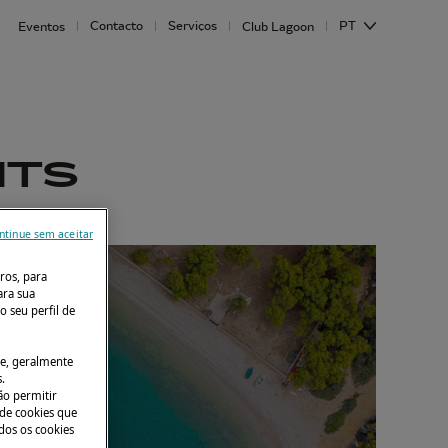
Contacto
Serviços
PT
Eventos
Club Lagoon
HTS
ntinue sem aceitar
ros, para
ara sua
o seu perfil de
le, geralmente
.
ão permitir
 de cookies que
ados os cookies