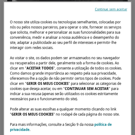
Continue sem aceitar
O nosso site utiliza cookies ou tecnologias semelhantes, colocadas por
nós ou pelos nossos parceiros, para operar o site, fornecer os serviços
Início
Concessionários
TAM SON YACHTING Co., Ltd.
que solicita, melhorar e personalizar as suas funcionalidades para sua
conveniência, medir e analisar a nossa audiência e o desempenho do
site, adaptar a publicidade ao seu perfil de interesses e permitir-lhe
interagir com redes sociais.
Ao visitar o site, os dados podem ser armazenados no seu navegador
ou recuperados a partir dele, geralmente sob a forma de cookies. Ao
clicar em "
ACEITAR TODOS
", consente a utilização de todos os cookies.
Como damos grande importância ao respeito pela sua privacidade,
oferecemos-lhe a opção de não permitir certos tipos de cookies. Pode
clicar em "
GERIR OS MEUS COOKIES
" para selecionar as categorias de
cookies que deseja aceitar, ou em "
CONTINUAR SEM ACEITAR
" para
indicar a sua recusa (apenas serão utilizados os cookies estritamente
necessários para o funcionamento do site).
Pode alterar as suas escolhas a qualquer momento clicando no link
"
GERIR OS MEUS COOKIES
" no rodapé de cada página do nosso site.
Para mais informações, consulte a Secção 9 da nossa
política de
privacidade
.