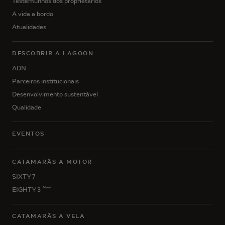
Testemunhos dos proprietários
A vida a bordo
Atualidades
DESCOBRIR A LAGOON
ADN
Parceiros institucionais
Desenvolvimento sustentável
Qualidade
EVENTOS
CATAMARÃS A MOTOR
SIXTY 7
New
EIGHTY 3
CATAMARÃS A VELA