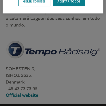
GERIR COOKIES
ACEITAR TODOS
para atender às suas expectativas e
necessidades. Eles poderão informá-lo sobre
o catamarã Lagoon dos seus sonhos, em todo
o mundo.
SOHESTEN 9,
ISHOJ, 2635,
Denmark
+45 43 73 73 95
Official website