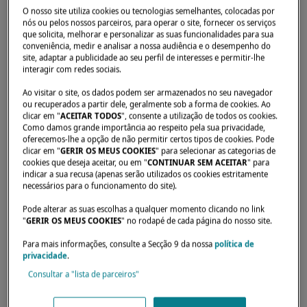
O nosso site utiliza cookies ou tecnologias semelhantes, colocadas por
nós ou pelos nossos parceiros, para operar o site, fornecer os serviços
que solicita, melhorar e personalizar as suas funcionalidades para sua
Início
Concessionários
TEMPO BAADSALG AS
conveniência, medir e analisar a nossa audiência e o desempenho do
site, adaptar a publicidade ao seu perfil de interesses e permitir-lhe
interagir com redes sociais.
Ao visitar o site, os dados podem ser armazenados no seu navegador
ou recuperados a partir dele, geralmente sob a forma de cookies. Ao
clicar em "
ACEITAR TODOS
", consente a utilização de todos os cookies.
Como damos grande importância ao respeito pela sua privacidade,
oferecemos-lhe a opção de não permitir certos tipos de cookies. Pode
clicar em "
GERIR OS MEUS COOKIES
" para selecionar as categorias de
cookies que deseja aceitar, ou em "
CONTINUAR SEM ACEITAR
" para
indicar a sua recusa (apenas serão utilizados os cookies estritamente
necessários para o funcionamento do site).
Pode alterar as suas escolhas a qualquer momento clicando no link
"
GERIR OS MEUS COOKIES
" no rodapé de cada página do nosso site.
Para mais informações, consulte a Secção 9 da nossa
política de
privacidade
.
Consultar a "lista de parceiros"
Os nossos revendedores estão disponíveis