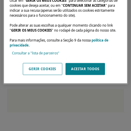
clicar em "
GERIR OS MEUS COOKIES
" para selecionar as categorias de
cookies que deseja aceitar, ou em "
CONTINUAR SEM ACEITAR
" para
impressionantes Lagoon 38, Lagoon 42,
indicar a sua recusa (apenas serão utilizados os cookies estritamente
Lagoon 46 e Lagoon 51, encontrando o
necessários para o funcionamento do site).
modelo que melhor corresponde às suas
Pode alterar as suas escolhas a qualquer momento clicando no link
"
GERIR OS MEUS COOKIES
" no rodapé de cada página do nosso site.
ambições de navegação.
Convidamo-lo a reservar o seu lugar
Para mais informações, consulte a Secção 9 da nossa
política de
privacidade
.
preenchendo o formulário abaixo.
Consultar a "lista de parceiros"
Esperamos recebê-lo a bordo!
GERIR COOKIES
ACEITAR TODOS