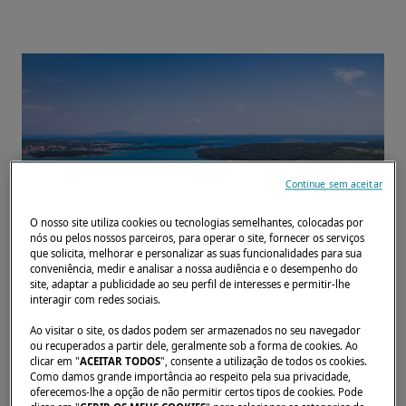
Continue sem aceitar
O nosso site utiliza cookies ou tecnologias semelhantes, colocadas por
nós ou pelos nossos parceiros, para operar o site, fornecer os serviços
que solicita, melhorar e personalizar as suas funcionalidades para sua
conveniência, medir e analisar a nossa audiência e o desempenho do
site, adaptar a publicidade ao seu perfil de interesses e permitir-lhe
Junte-se à Master Yachting nos exclusivos
interagir com redes sociais.
Lagoon Days no dia 18 de abril na ACI Marina
Ao visitar o site, os dados podem ser armazenados no seu navegador
ou recuperados a partir dele, geralmente sob a forma de cookies. Ao
Pomer e descubra em primeira mão o
clicar em "
ACEITAR TODOS
", consente a utilização de todos os cookies.
universo dos catamarãs Lagoon. Suba a
Como damos grande importância ao respeito pela sua privacidade,
oferecemos-lhe a opção de não permitir certos tipos de cookies. Pode
bordo e participe em provas de mar dos