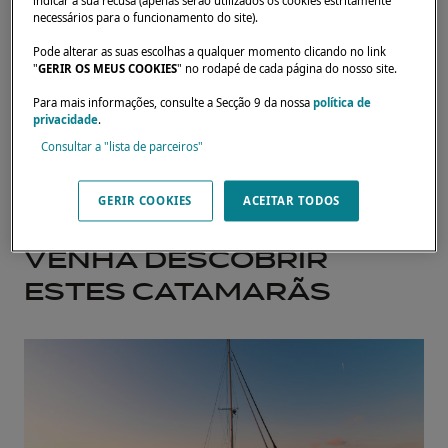
indicar a sua recusa (apenas serão utilizados os cookies estritamente
necessários para o funcionamento do site).
Pode alterar as suas escolhas a qualquer momento clicando no link
"
GERIR OS MEUS COOKIES
" no rodapé de cada página do nosso site.
Para mais informações, consulte a Secção 9 da nossa
política de
privacidade
.
Consultar a "lista de parceiros"
GERIR COOKIES
ACEITAR TODOS
VENHA DESCOBRIR
ESTES CATAMARÃS