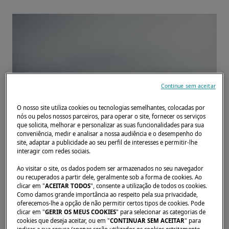
Continue sem aceitar
O nosso site utiliza cookies ou tecnologias semelhantes, colocadas por
nós ou pelos nossos parceiros, para operar o site, fornecer os serviços
que solicita, melhorar e personalizar as suas funcionalidades para sua
conveniência, medir e analisar a nossa audiência e o desempenho do
site, adaptar a publicidade ao seu perfil de interesses e permitir-lhe
interagir com redes sociais.
Ao visitar o site, os dados podem ser armazenados no seu navegador
ou recuperados a partir dele, geralmente sob a forma de cookies. Ao
De 1 a 5 de novembro, venha e (re)descubra
clicar em "
ACEITAR TODOS
", consente a utilização de todos os cookies.
nossos catamarãs. Estamos ansiosos para
Como damos grande importância ao respeito pela sua privacidade,
oferecemos-lhe a opção de não permitir certos tipos de cookies. Pode
recebê-lo e responder às suas perguntas.
clicar em "
GERIR OS MEUS COOKIES
" para selecionar as categorias de
cookies que deseja aceitar, ou em "
CONTINUAR SEM ACEITAR
" para