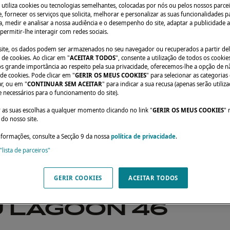
 utiliza cookies ou tecnologias semelhantes, colocadas por nós ou pelos nossos parcei
e, fornecer os serviços que solicita, melhorar e personalizar as suas funcionalidades p
, medir e analisar a nossa audiência e o desempenho do site, adaptar a publicidade a
 permitir-lhe interagir com redes sociais.
o site, os dados podem ser armazenados no seu navegador ou recuperados a partir de
de cookies. Ao clicar em "
ACEITAR TODOS
", consente a utilização de todos os cookies
grande importância ao respeito pela sua privacidade, oferecemos-lhe a opção de n
 de cookies. Pode clicar em "
GERIR OS MEUS COOKIES
" para selecionar as categorias
ar, ou em "
CONTINUAR SEM ACEITAR
" para indicar a sua recusa (apenas serão utiliz
e necessários para o funcionamento do site).
 proprietários
CONTO DE DOIS ARMADORES FELIZES COM O SEU LA
r as suas escolhas a qualquer momento clicando no link "
GERIR OS MEUS COOKIES
" 
do nosso site.
nformações, consulte a Secção 9 da nossa
política de privacidade
.
"lista de parceiros"
O DE DOIS
GERIR COOKIES
ACEITAR TODOS
DORES FELIZES
U LAGOON 46