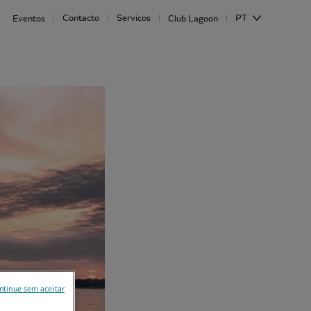
Contacto
Serviços
PT
Eventos
Club Lagoon
ntinue sem aceitar