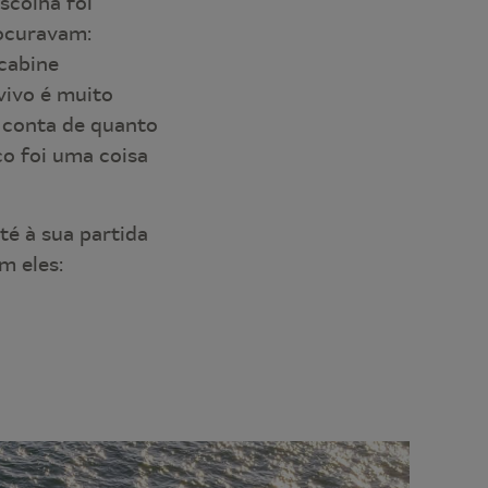
scolha foi
rocuravam:
 cabine
vivo é muito
 conta de quanto
co foi uma coisa
té à sua partida
m eles: