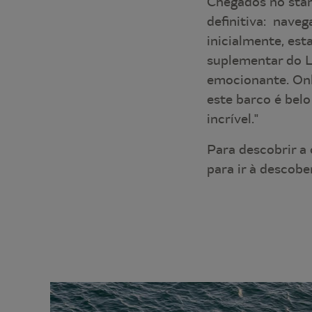
Chegados no stan
definitiva: nave
inicialmente, es
suplementar do L
emocionante. Onl
este barco é belo
incrível."
Para descobrir a 
para ir à descobe