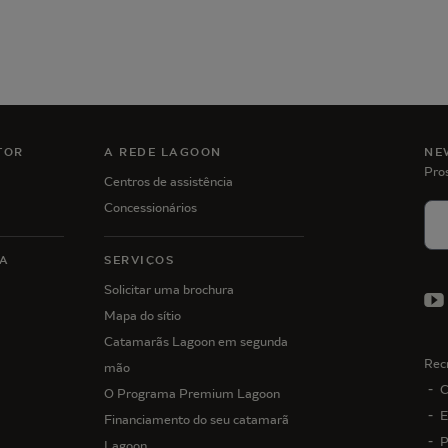
TOR
A REDE LAGOON
NE
Pro
Centros de assistência
Concessionários
A
SERVIÇOS
Solicitar uma brochura
Mapa do sítio
Catamarãs Lagoon em segunda
Rec
mão
C
O Programa Premium Lagoon
E
Financiamento do seu catamarã
P
Lagoon