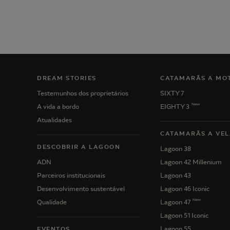
DREAM STORIES
CATAMARÃS A MO
Testemunhos dos proprietários
SIXTY 7
New
A vida a bordo
EIGHTY 3
Atualidades
CATAMARÃS A VEL
DESCOBRIR A LAGOON
Lagoon 38
ADN
Lagoon 42 Millenium
Parceiros institucionais
Lagoon 43
Desenvolvimento sustentável
Lagoon 46 Iconic
New
Qualidade
Lagoon 47
Lagoon 51 Iconic
Lagoon 55
EVENTOS