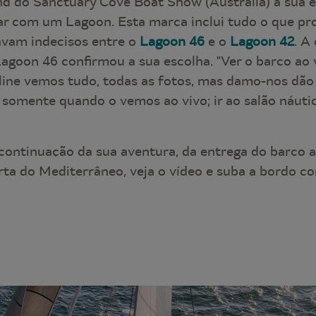
d do Sanctuary Cove Boat Show (Austrália) a sua e
gar com um Lagoon. Esta marca inclui tudo o que p
tavam indecisos entre o
Lagoon 46
e o
Lagoon 42
. A
agoon 46 confirmou a sua escolha. "Ver o barco ao 
ine vemos tudo, todas as fotos, mas damo-nos dão
 somente quando o vemos ao vivo; ir ao salão náuti
continuação da sua aventura, da entrega do barco a
rta do Mediterrâneo, veja o vídeo e suba a bordo co