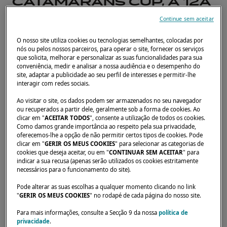
CATAMARANS CUP, A 12A
EDIÇÃO!
Continue sem aceitar
De 22 a 29 de outubro 2022, foi
O nosso site utiliza cookies ou tecnologias semelhantes, colocadas por
nós ou pelos nossos parceiros, para operar o site, fornecer os serviços
realizada, pelo décimo-segundo
que solicita, melhorar e personalizar as suas funcionalidades para sua
conveniência, medir e analisar a nossa audiência e o desempenho do
ano, a famosa Catamarans Cup
site, adaptar a publicidade ao seu perfil de interesses e permitir-lhe
interagir com redes sociais.
organizada pelo Istion Yachting
Ao visitar o site, os dados podem ser armazenados no seu navegador
ou recuperados a partir dele, geralmente sob a forma de cookies. Ao
na Grécia.
clicar em "
ACEITAR TODOS
", consente a utilização de todos os cookies.
Como damos grande importância ao respeito pela sua privacidade,
oferecemos-lhe a opção de não permitir certos tipos de cookies. Pode
18 DE ABRIL DE 2023
clicar em "
GERIR OS MEUS COOKIES
" para selecionar as categorias de
cookies que deseja aceitar, ou em "
CONTINUAR SEM ACEITAR
" para
indicar a sua recusa (apenas serão utilizados os cookies estritamente
Participaram da regata de catamarãs não
necessários para o funcionamento do site).
menos de duzentos barcos provenientes de
Pode alterar as suas escolhas a qualquer momento clicando no link
dez países diferentes. Participaram todos,
"
GERIR OS MEUS COOKIES
" no rodapé de cada página do nosso site.
desde os mais experientes aos armadores
Para mais informações, consulte a Secção 9 da nossa
política de
privacidade
.
com famílias e amadores!