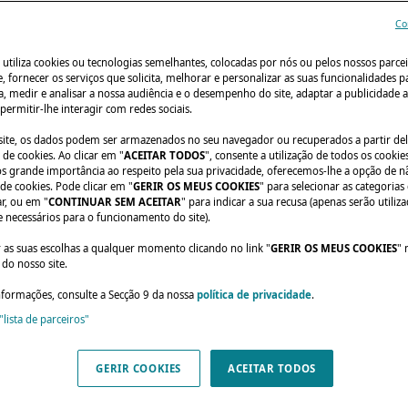
Co
 utiliza cookies ou tecnologias semelhantes, colocadas por nós ou pelos nossos parcei
e, fornecer os serviços que solicita, melhorar e personalizar as suas funcionalidades p
, medir e analisar a nossa audiência e o desempenho do site, adaptar a publicidade a
 permitir-lhe interagir com redes sociais.
o site, os dados podem ser armazenados no seu navegador ou recuperados a partir de
de cookies. Ao clicar em "
ACEITAR TODOS
", consente a utilização de todos os cookies
grande importância ao respeito pela sua privacidade, oferecemos-lhe a opção de n
RECORDAR OS DIAS EXCLUSIVOS LAGOON
 de cookies. Pode clicar em "
GERIR OS MEUS COOKIES
" para selecionar as categorias
ar, ou em "
CONTINUAR SEM ACEITAR
" para indicar a sua recusa (apenas serão utiliz
e necessários para o funcionamento do site).
RDAR OS DIAS
r as suas escolhas a qualquer momento clicando no link "
GERIR OS MEUS COOKIES
" 
do nosso site.
USIVOS LAGOON
nformações, consulte a Secção 9 da nossa
política de privacidade
.
"lista de parceiros"
de março realizaram-se os Dias Exclu
instalações de Bordéus
GERIR COOKIES
ACEITAR TODOS