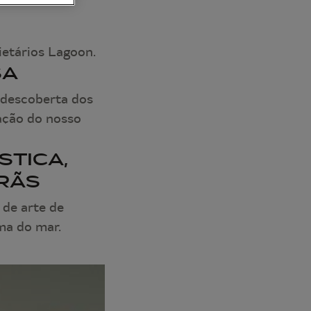
ietários Lagoon.
SA
 descoberta dos
ração do nosso
STICA,
ARÃS
 de arte de
ma do mar.