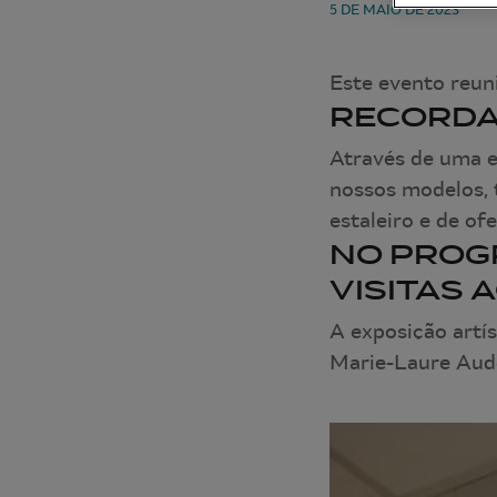
5 DE MAIO DE 2023
Este evento reuni
RECORDA
Através de uma e
nossos modelos, t
estaleiro e de of
NO PROGR
VISITAS 
A exposição artís
Marie-Laure Audo