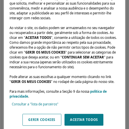
que solicita, melhorar e personalizar as suas funcionalidades para sua
conveniência, medir e analisar a nossa audiência e o desempenho do
site, adaptar a publicidade ao seu perfil de interesses e permitir-lhe
interagir com redes sociais.
Ao visitar o site, os dados podem ser armazenados no seu navegador
ou recuperados a partir dele, geralmente sob a forma de cookies. Ao
clicar em "
ACEITAR TODOS
", consente a utilização de todos os cookies.
Como damos grande importância ao respeito pela sua privacidade,
oferecemos-lhe a opção de não permitir certos tipos de cookies. Pode
clicar em "
GERIR OS MEUS COOKIES
" para selecionar as categorias de
cookies que deseja aceitar, ou em "
CONTINUAR SEM ACEITAR
" para
indicar a sua recusa (apenas serão utilizados os cookies estritamente
necessários para o funcionamento do site).
Pode alterar as suas escolhas a qualquer momento clicando no link
"
GERIR OS MEUS COOKIES
" no rodapé de cada página do nosso site.
Para mais informações, consulte a Secção 9 da nossa
política de
privacidade
.
E desporto e o mar são fontes de inspiração e
Consultar a "lista de parceiros"
um modelo de expressão para a equipa
GERIR COOKIES
ACEITAR TODOS
de
Sourire à la Vie
. Assim, a ideia de navegar
num multicasco veio naturalmente. A