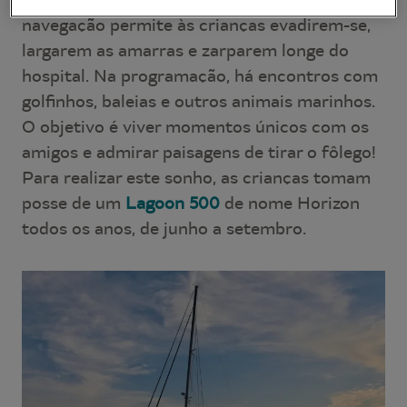
navegação permite às crianças evadirem-se,
largarem as amarras e zarparem longe do
hospital. Na programação, há encontros com
golfinhos, baleias e outros animais marinhos.
O objetivo é viver momentos únicos com os
amigos e admirar paisagens de tirar o fôlego!
Para realizar este sonho, as crianças tomam
posse de um
Lagoon 500
de nome Horizon
todos os anos, de junho a setembro.