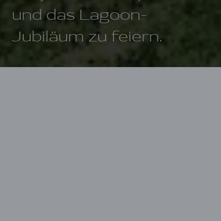
und das Lagoon-
Jubiläum zu feiern.
Startseite
40 Jahre Lagoon
1984-2024: Lagoon feiert
sein 40-jähriges Jubiläum
mit Ihnen
7.000 Lagoon-Katamarane
durchqueren mittlerweile
unseren wunderschönen blauen