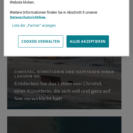
Website klicken.
Weitere Informationen finden Sie in Abschnitt 9 unserer
Datenschutzrichtlinie
.
Liste der „Partner“ anzeigen
COOKIES VERWALTEN
ALLES AKZEPTIEREN
CHRISTEL, KÜNSTLERIN UND KAPITÄNIN IHRER
LAGOON 42!
Entdecken Sie das Leben von Christel,
einer Künstlerin, die sich voll und ganz auf
See verwirklicht hat!