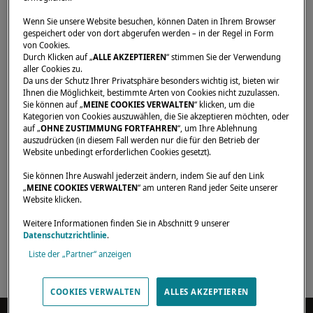
Der Händler in Ihrer Region
Wenn Sie unsere Website besuchen, können Daten in Ihrem Browser
wird sich anschließend mit
gespeichert oder von dort abgerufen werden – in der Regel in Form
von Cookies.
Durch Klicken auf „
ALLE AKZEPTIEREN
“ stimmen Sie der Verwendung
Ihnen in Verbindung setzen, um
aller Cookies zu.
Da uns der Schutz Ihrer Privatsphäre besonders wichtig ist, bieten wir
Ihnen eine persönliches
Ihnen die Möglichkeit, bestimmte Arten von Cookies nicht zuzulassen.
Sie können auf „
MEINE COOKIES VERWALTEN
“ klicken, um die
Gespräch anzubieten und Ihre
Kategorien von Cookies auszuwählen, die Sie akzeptieren möchten, oder
auf „
OHNE ZUSTIMMUNG FORTFAHREN
“, um Ihre Ablehnung
Fragen zu beantworten.
auszudrücken (in diesem Fall werden nur die für den Betrieb der
Website unbedingt erforderlichen Cookies gesetzt).
Ihre Reise mit uns startet hier.
Sie können Ihre Auswahl jederzeit ändern, indem Sie auf den Link
„
MEINE COOKIES VERWALTEN
“ am unteren Rand jeder Seite unserer
Website klicken.
Weitere Informationen finden Sie in Abschnitt 9 unserer
Datenschutzrichtlinie
.
Liste der „Partner“ anzeigen
COOKIES VERWALTEN
ALLES AKZEPTIEREN