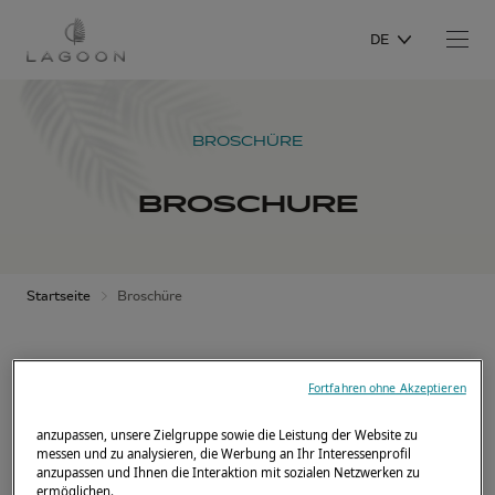
DE
BROSCHÜRE
BROSCHURE
Startseite
Broschüre
Füllen Sie dieses Formular aus,
Fortfahren ohne Akzeptieren
um Ihre Broschüre per E-Mail
anzupassen, unsere Zielgruppe sowie die Leistung der Website zu
messen und zu analysieren, die Werbung an Ihr Interessenprofil
zu erhalten.
anzupassen und Ihnen die Interaktion mit sozialen Netzwerken zu
ermöglichen.