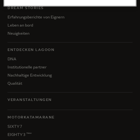
DREAM STORIES
Erfahrungsberichte von Eignern
Leben an bord
Neuigkeiten
ENTDECKEN LAGOON
DNA
Institutionelle partner
Nachhaltige Entwicklung
Qualität
VERANSTALTUNGEN
MOTORKATAMARANE
SIXTY 7
New
EIGHTY 3