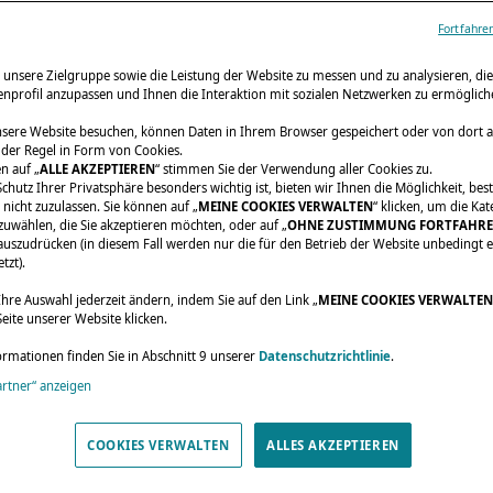
Fortfahre
 unsere Zielgruppe sowie die Leistung der Website zu messen und zu analysieren, d
senprofil anzupassen und Ihnen die Interaktion mit sozialen Netzwerken zu ermöglich
sere Website besuchen, können Daten in Ihrem Browser gespeichert oder von dort 
 der Regel in Form von Cookies.
n auf „
ALLE AKZEPTIEREN
“ stimmen Sie der Verwendung aller Cookies zu.
chutz Ihrer Privatsphäre besonders wichtig ist, bieten wir Ihnen die Möglichkeit, be
nicht zuzulassen. Sie können auf „
MEINE COOKIES VERWALTEN
“ klicken, um die Ka
zuwählen, die Sie akzeptieren möchten, oder auf „
OHNE ZUSTIMMUNG FORTFAHR
uszudrücken (in diesem Fall werden nur die für den Betrieb der Website unbedingt e
tzt).
Ihre Auswahl jederzeit ändern, indem Sie auf den Link „
MEINE COOKIES VERWALTEN
eite unserer Website klicken.
ormationen finden Sie in Abschnitt 9 unserer
Datenschutzrichtlinie
.
artner“ anzeigen
COOKIES VERWALTEN
ALLES AKZEPTIEREN