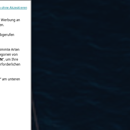
n ohne Akzeptieren
ie Werbung an
en.
abgerufen
stimmte Arten
tegorien von
EN
“, um Ihre
rforderlichen
“ am unteren