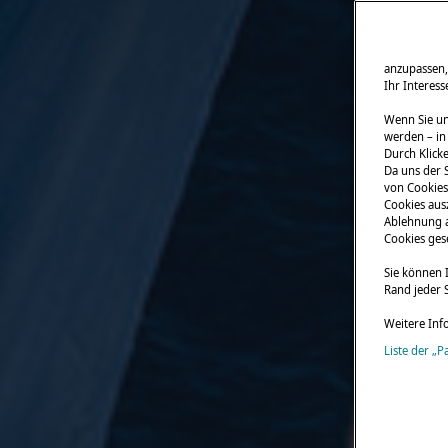
anzupassen,
Ihr Interes
Wenn Sie un
werden – in
Durch Klicke
Da uns der S
von Cookies 
Cookies aus
Ablehnung a
Cookies gese
Sie können 
Rand jeder S
Weitere Inf
Liste der „P