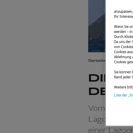
anzupassen,
Ihr Interes
Wenn Sie un
werden – in
Durch Klicke
Da uns der S
von Cookies 
Cookies aus
Ablehnung a
Startseite
Neuigkeite
Cookies gese
Sie können 
DIE 
Rand jeder S
DER 
Weitere Inf
Liste der „P
Vom 29. bis 
Lagoon-Katam
einer Lagoo