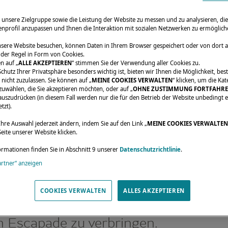
 unsere Zielgruppe sowie die Leistung der Website zu messen und zu analysieren, d
senprofil anzupassen und Ihnen die Interaktion mit sozialen Netzwerken zu ermöglich
sere Website besuchen, können Daten in Ihrem Browser gespeichert oder von dort 
 der Regel in Form von Cookies.
n auf „
ALLE AKZEPTIEREN
“ stimmen Sie der Verwendung aller Cookies zu.
chutz Ihrer Privatsphäre besonders wichtig ist, bieten wir Ihnen die Möglichkeit, be
nicht zuzulassen. Sie können auf „
MEINE COOKIES VERWALTEN
“ klicken, um die Ka
zuwählen, die Sie akzeptieren möchten, oder auf „
OHNE ZUSTIMMUNG FORTFAHR
uszudrücken (in diesem Fall werden nur die für den Betrieb der Website unbedingt e
n
Die Lagoon Escapade in der Türkei
tzt).
Ihre Auswahl jederzeit ändern, indem Sie auf den Link „
MEINE COOKIES VERWALTEN
LAGOON ESCAPADE
eite unserer Website klicken.
TÜRKEI
ormationen finden Sie in Abschnitt 9 unserer
Datenschutzrichtlinie
.
artner“ anzeigen
31. August 2022 trafen sich 18 Eigner
COOKIES VERWALTEN
ALLES AKZEPTIEREN
aranen in der Türkei, um eine tolle 
n Escapade zu verbringen.