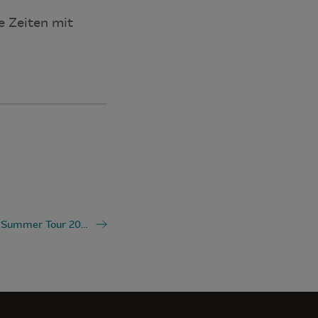
e Zeiten mit
Lagoon 51 Summer Tour 2022 – Zehnter Stopp in Ajaccio, Korsika