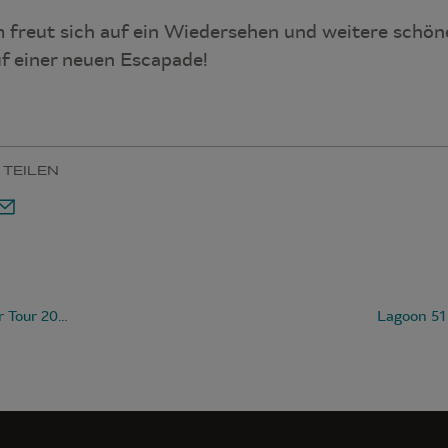
freut sich auf ein Wiedersehen und weitere schön
uf einer neuen Escapade!
 TEILEN
Lagoon 51 Summer Tour 2022 – Neunter Halt in Olbia, Italien