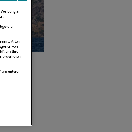
ie Werbung an
en.
abgerufen
stimmte Arten
tegorien von
EN
“, um Ihre
rforderlichen
“ am unteren
 IN
 von
Zeit auf