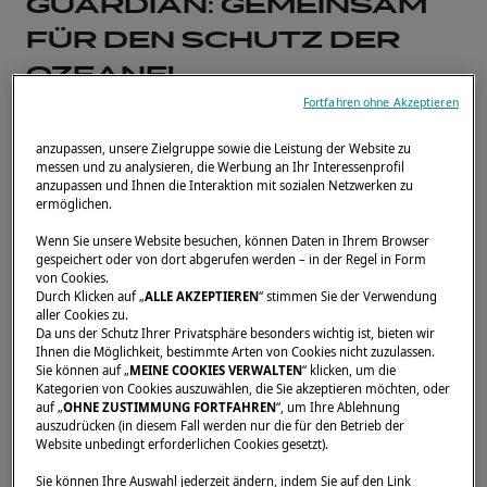
GUARDIAN: GEMEINSAM
FÜR DEN SCHUTZ DER
OZEANE!
Fortfahren ohne Akzeptieren
Eine starke Partnerschaft zur
anzupassen, unsere Zielgruppe sowie die Leistung der Website zu
Wiederherstellung der Korallen
messen und zu analysieren, die Werbung an Ihr Interessenprofil
anzupassen und Ihnen die Interaktion mit sozialen Netzwerken zu
und zur Sensibilisierung der
ermöglichen.
Gemeinschaft.
Wenn Sie unsere Website besuchen, können Daten in Ihrem Browser
gespeichert oder von dort abgerufen werden – in der Regel in Form
von Cookies.
23. JUNI 2025
Durch Klicken auf „
ALLE AKZEPTIEREN
“ stimmen Sie der Verwendung
aller Cookies zu.
Da uns der Schutz Ihrer Privatsphäre besonders wichtig ist, bieten wir
Lagoon
ist stolz darauf, seit mittlerweile
Ihnen die Möglichkeit, bestimmte Arten von Cookies nicht zuzulassen.
Sie können auf „
MEINE COOKIES VERWALTEN
“ klicken, um die
einem Jahr
Coral Guardian
zu unterstützen –
Kategorien von Cookies auszuwählen, die Sie akzeptieren möchten, oder
auf „
OHNE ZUSTIMMUNG FORTFAHREN
“, um Ihre Ablehnung
eine Organisation, die sich weltweit
auszudrücken (in diesem Fall werden nur die für den Betrieb der
leidenschaftlich für den
Schutz und die
Website unbedingt erforderlichen Cookies gesetzt).
Wiederherstellung von Korallenökosystemen
Sie können Ihre Auswahl jederzeit ändern, indem Sie auf den Link