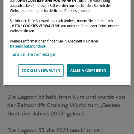
auf „
OHNE ZUSTIMMUNG FORTFAHREN
“, um Ihre Ablehnung
auszudrücken (in diesem Fall werden nur die für den Betrieb der
sich im Laufe des Jahres besonders
Website unbedingt erforderlichen Cookies gesetzt).
hervorgetan haben.
Sie können Ihre Auswahl jederzeit ändern, indem Sie auf den Link
„
MEINE COOKIES VERWALTEN
“ am unteren Rand jeder Seite unserer
Website klicken.
In diesem Jahr steht die
Lagoon 55
auf der
vollständigen Liste der für die Awards 2023
Weitere Informationen finden Sie in Abschnitt 9 unserer
Datenschutzrichtlinie
.
nominierten Boote!
Liste der „Partner“ anzeigen
COOKIES VERWALTEN
ALLES AKZEPTIEREN
Nominierung der Lagoon 55 für Cruising
Worlds „Best Boat of the Year 2023".
Die Lagoon 55 hält ihren Kurs und wurde von
der Zeitschrift Cruising World zum „Besten
Boot des Jahres 2023" gekürt.
Die Lagoon 55, die 2021 neu in unser