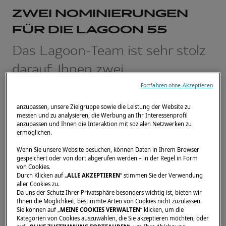
ZWEI NOMINIERUNGEN
FÜR DIE LAGOON 55
Das Lagoon-Team ist sehr stolz
darauf, Ihnen zwei
Nominierungen für die Lagoon
Fortfahren ohne Akzeptieren
55 vorzustellen.
anzupassen, unsere Zielgruppe sowie die Leistung der Website zu
messen und zu analysieren, die Werbung an Ihr Interessenprofil
anzupassen und Ihnen die Interaktion mit sozialen Netzwerken zu
3. MÄRZ 2023
ermöglichen.
Wenn Sie unsere Website besuchen, können Daten in Ihrem Browser
Nominierung der Lagoon 55 für das „Best
gespeichert oder von dort abgerufen werden – in der Regel in Form
von Cookies.
Boat 2023" des Sail Magazine
Durch Klicken auf „
ALLE AKZEPTIEREN
“ stimmen Sie der Verwendung
aller Cookies zu.
Da uns der Schutz Ihrer Privatsphäre besonders wichtig ist, bieten wir
Mit diesem Preis, der von der berühmten
Ihnen die Möglichkeit, bestimmte Arten von Cookies nicht zuzulassen.
Zeitschrift Sail unterstützt wird, werden die
Sie können auf „
MEINE COOKIES VERWALTEN
“ klicken, um die
Kategorien von Cookies auszuwählen, die Sie akzeptieren möchten, oder
Ein- und Mehrrumpfboote ausgezeichnet, die