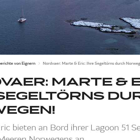
erichte von Eignern
Nordvaer: Marte & Eric: Ihre Segeltörns durch Norwe
VAER: MARTE & E
 SEGELTÖRNS DU
EGEN!
ic bieten an Bord ihrer Lagoon 51 Se
 Meeren Norwegens an.