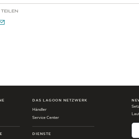
 TEILEN
NE
DAS LAGOON NETZWERK
NE
Setz
Händler
Lau
Service Center
E
DIENSTE