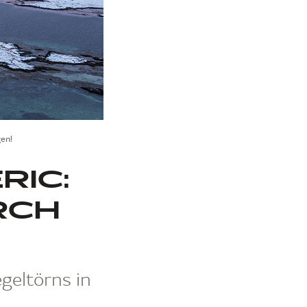
gen!
RIC:
RCH
geltörns in