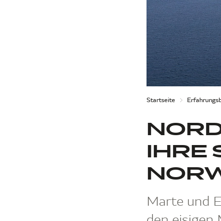
Startseite
Erfahrungsb
NORD
IHRE
NORW
Marte und Er
den eisigen