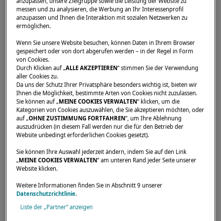
anzupassen, unsere Zielgruppe sowie die Leistung der Website zu
messen und zu analysieren, die Werbung an Ihr Interessenprofil
anzupassen und Ihnen die Interaktion mit sozialen Netzwerken zu
ermöglichen.
Wenn Sie unsere Website besuchen, können Daten in Ihrem Browser
gespeichert oder von dort abgerufen werden – in der Regel in Form
Startseite
Händler
4 VENTI srl
von Cookies.
Durch Klicken auf „
ALLE AKZEPTIEREN
“ stimmen Sie der Verwendung
aller Cookies zu.
Da uns der Schutz Ihrer Privatsphäre besonders wichtig ist, bieten wir
Ihnen die Möglichkeit, bestimmte Arten von Cookies nicht zuzulassen.
Sie können auf „
MEINE COOKIES VERWALTEN
“ klicken, um die
Kategorien von Cookies auszuwählen, die Sie akzeptieren möchten, oder
auf „
OHNE ZUSTIMMUNG FORTFAHREN
“, um Ihre Ablehnung
auszudrücken (in diesem Fall werden nur die für den Betrieb der
Website unbedingt erforderlichen Cookies gesetzt).
Sie können Ihre Auswahl jederzeit ändern, indem Sie auf den Link
„
MEINE COOKIES VERWALTEN
“ am unteren Rand jeder Seite unserer
Website klicken.
Weitere Informationen finden Sie in Abschnitt 9 unserer
Datenschutzrichtlinie
.
Liste der „Partner“ anzeigen