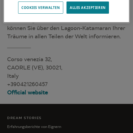
COOKIES VERWALTEN
ALLES AKZEPTIEREN
Unsere Händler sind für Sie da, um Ihre
Erwartungen und Bedürfnisse zu erfüllen. Sie
können Sie über den Lagoon-Katamaran Ihrer
Träume in allen Teilen der Welt informieren.
Corso venezia 32,
CAORLE (VE), 30021,
Italy
+390421260457
Official website
DREAM STORIES
Erfahrungsberichte von Eignern