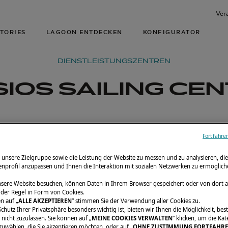
Ver
TORIES
LAGOON ENTDECKEN
KONFIGURATOR
DIENSTLEISTUNGSZENTREN
SIOS SAILING CE
Fortfahre
 unsere Zielgruppe sowie die Leistung der Website zu messen und zu analysieren, d
senprofil anzupassen und Ihnen die Interaktion mit sozialen Netzwerken zu ermöglich
sere Website besuchen, können Daten in Ihrem Browser gespeichert oder von dort 
 der Regel in Form von Cookies.
n auf „
ALLE AKZEPTIEREN
“ stimmen Sie der Verwendung aller Cookies zu.
chutz Ihrer Privatsphäre besonders wichtig ist, bieten wir Ihnen die Möglichkeit, be
nicht zuzulassen. Sie können auf „
MEINE COOKIES VERWALTEN
“ klicken, um die Ka
zuwählen, die Sie akzeptieren möchten, oder auf „
OHNE ZUSTIMMUNG FORTFAHR