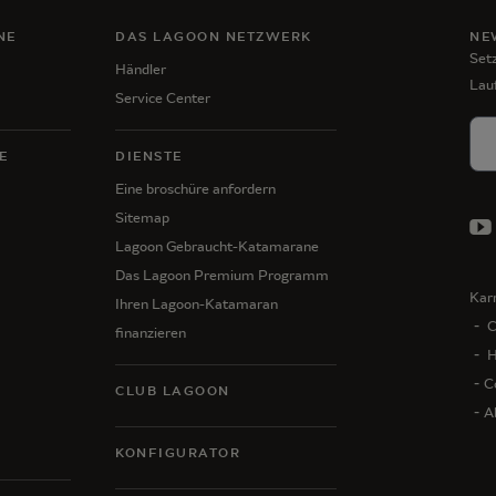
NE
DAS LAGOON NETZWERK
NE
Setz
Händler
Lau
Service Center
E
DIENSTE
Eine broschüre anfordern
Sitemap
Lagoon Gebraucht-Katamarane
Das Lagoon Premium Programm
Karr
Ihren Lagoon-Katamaran
C
finanzieren
H
C
CLUB LAGOON
A
KONFIGURATOR