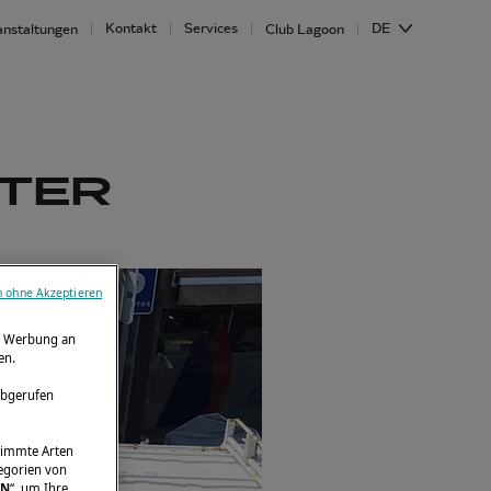
Kontakt
Services
DE
anstaltungen
Club Lagoon
NTER
n ohne Akzeptieren
ie Werbung an
en.
abgerufen
stimmte Arten
tegorien von
EN
“, um Ihre