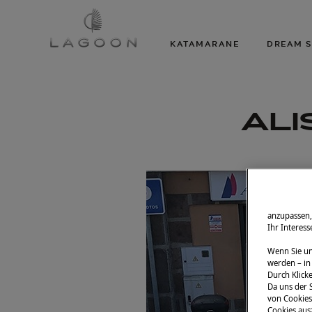
KATAMARANE
DREAM S
ALI
anzupassen,
Ihr Interes
Wenn Sie un
werden – in
Durch Klicke
Da uns der S
von Cookies 
Cookies aus