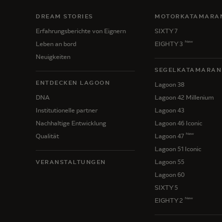
DREAM STORIES
MOTORKATAMARA
Erfahrungsberichte von Eignern
SIXTY 7
New
Leben an bord
EIGHTY 3
Neuigkeiten
SEGELKATAMARAN
ENTDECKEN LAGOON
Lagoon 38
DNA
Lagoon 42 Millenium
Institutionelle partner
Lagoon 43
Nachhaltige Entwicklung
Lagoon 46 Iconic
New
Qualität
Lagoon 47
Lagoon 51 Iconic
Lagoon 55
VERANSTALTUNGEN
Lagoon 60
SIXTY 5
New
EIGHTY 2