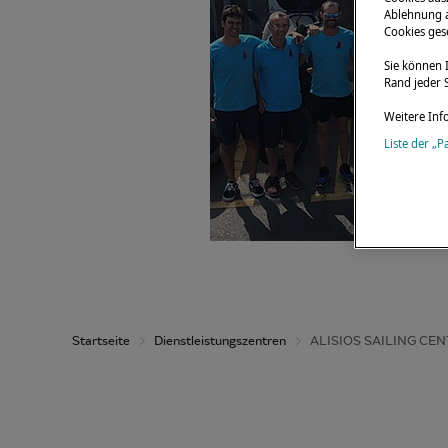
Ablehnung a
Cookies gese
Sie können 
Rand jeder S
Weitere Inf
Liste der „P
Startseite
Dienstleistungszentren
ALISIOS SAILING CE