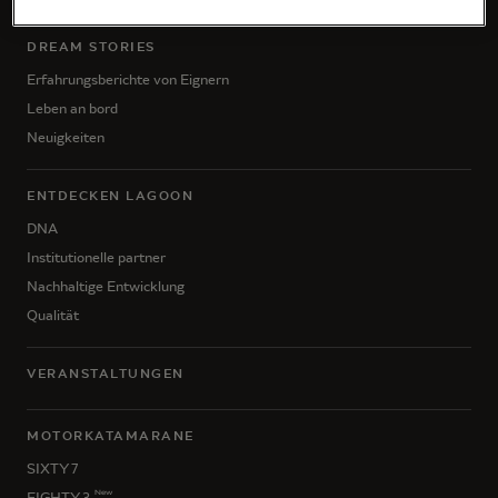
DREAM STORIES
Erfahrungsberichte von Eignern
Leben an bord
Neuigkeiten
ENTDECKEN LAGOON
DNA
Institutionelle partner
Nachhaltige Entwicklung
Qualität
VERANSTALTUNGEN
MOTORKATAMARANE
SIXTY 7
New
EIGHTY 3