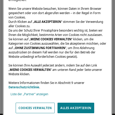
Startseite
Händler
Anchor Yacht Sales, Ltd.
Wenn Sie unsere Website besuchen, können Daten in Ihrem Browser
gespeichert oder von dort abgerufen werden – in der Regel in Form
von Cookies.
Durch Klicken auf „
ALLE AKZEPTIEREN
“ stimmen Sie der Verwendung
aller Cookies zu.
Da uns der Schutz Ihrer Privatsphäre besonders wichtig ist, bieten wir
Unsere Händler sind für Sie da, um Ihre
Ihnen die Möglichkeit, bestimmte Arten von Cookies nicht zuzulassen.
Sie können auf „
MEINE COOKIES VERWALTEN
“ klicken, um die
Erwartungen und Bedürfnisse zu erfüllen. Sie
Kategorien von Cookies auszuwählen, die Sie akzeptieren möchten, oder
können Sie über den Lagoon-Katamaran Ihrer
auf „
OHNE ZUSTIMMUNG FORTFAHREN
“, um Ihre Ablehnung
auszudrücken (in diesem Fall werden nur die für den Betrieb der
Träume in allen Teilen der Welt informieren.
Website unbedingt erforderlichen Cookies gesetzt).
Sie können Ihre Auswahl jederzeit ändern, indem Sie auf den Link
„
MEINE COOKIES VERWALTEN
“ am unteren Rand jeder Seite unserer
Website klicken.
#1 Port Street East,
Mississauga, L5G 4N1,
Weitere Informationen finden Sie in Abschnitt 9 unserer
Datenschutzrichtlinie
.
Canada
Liste der „Partner“ anzeigen
(905) 891-0191
Official website
COOKIES VERWALTEN
ALLES AKZEPTIEREN