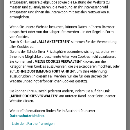
anzupassen, unsere Zielgruppe sowie die Leistung der Website zu
messen und zu analysieren, die Werbung an Ihr Interessenprofil
anzupassen und Ihnen die Interaktion mit sozialen Netzwerken zu
ermöglichen.
Startseite
Händler
EURO-VOILES
Wenn Sie unsere Website besuchen, können Daten in Ihrem Browser
gespeichert oder von dort abgerufen werden – in der Regel in Form
von Cookies.
Durch Klicken auf „
ALLE AKZEPTIEREN
“ stimmen Sie der Verwendung
aller Cookies zu.
Da uns der Schutz Ihrer Privatsphäre besonders wichtig ist, bieten wir
Ihnen die Möglichkeit, bestimmte Arten von Cookies nicht zuzulassen.
Sie können auf „
MEINE COOKIES VERWALTEN
“ klicken, um die
Kategorien von Cookies auszuwählen, die Sie akzeptieren möchten, oder
auf „
OHNE ZUSTIMMUNG FORTFAHREN
“, um Ihre Ablehnung
auszudrücken (in diesem Fall werden nur die für den Betrieb der
Website unbedingt erforderlichen Cookies gesetzt).
Sie können Ihre Auswahl jederzeit ändern, indem Sie auf den Link
„
MEINE COOKIES VERWALTEN
“ am unteren Rand jeder Seite unserer
Website klicken.
Weitere Informationen finden Sie in Abschnitt 9 unserer
Datenschutzrichtlinie
.
Liste der „Partner“ anzeigen
Unsere Händler sind für Sie da, um Ihre