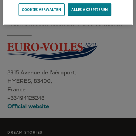
Erwartungen und Bedürfnisse zu erfüllen. Sie
COOKIES VERWALTEN
ALLES AKZEPTIEREN
können Sie über den Lagoon-Katamaran Ihrer
Träume in allen Teilen der Welt informieren.
2315 Avenue de l'aéroport,
HYERES, 83400,
France
+33494125248
Official website
DREAM STORIES