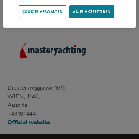
Träume in allen Teilen der Welt informieren.
COOKIES VERWALTEN
ALLES AKZEPTIEREN
Diesterweggasse 16/5,
WIEN, 1140,
Austria
+43181444
Official website