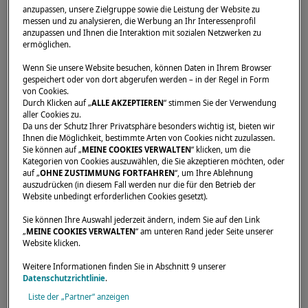
anzupassen, unsere Zielgruppe sowie die Leistung der Website zu
messen und zu analysieren, die Werbung an Ihr Interessenprofil
anzupassen und Ihnen die Interaktion mit sozialen Netzwerken zu
Startseite
Händler
MASTER MANAGEMENT GmbH
ermöglichen.
Wenn Sie unsere Website besuchen, können Daten in Ihrem Browser
gespeichert oder von dort abgerufen werden – in der Regel in Form
von Cookies.
Durch Klicken auf „
ALLE AKZEPTIEREN
“ stimmen Sie der Verwendung
aller Cookies zu.
Da uns der Schutz Ihrer Privatsphäre besonders wichtig ist, bieten wir
Ihnen die Möglichkeit, bestimmte Arten von Cookies nicht zuzulassen.
Sie können auf „
MEINE COOKIES VERWALTEN
“ klicken, um die
Kategorien von Cookies auszuwählen, die Sie akzeptieren möchten, oder
auf „
OHNE ZUSTIMMUNG FORTFAHREN
“, um Ihre Ablehnung
auszudrücken (in diesem Fall werden nur die für den Betrieb der
Website unbedingt erforderlichen Cookies gesetzt).
Sie können Ihre Auswahl jederzeit ändern, indem Sie auf den Link
„
MEINE COOKIES VERWALTEN
“ am unteren Rand jeder Seite unserer
Website klicken.
Unsere Händler sind für Sie da, um Ihre
Weitere Informationen finden Sie in Abschnitt 9 unserer
Erwartungen und Bedürfnisse zu erfüllen. Sie
Datenschutzrichtlinie
.
können Sie über den Lagoon-Katamaran Ihrer
Liste der „Partner“ anzeigen