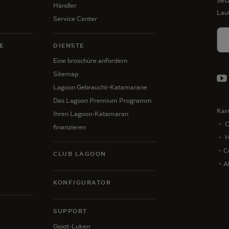
Setz
Händler
Lau
Service Center
E
DIENSTE
Eine broschüre anfordern
Sitemap
Lagoon Gebraucht-Katamarane
Das Lagoon Premium Programm
Karr
Ihren Lagoon-Katamaran
C
finanzieren
H
C
CLUB LAGOON
A
KONFIGURATOR
N
SUPPORT
Goiot-Luken