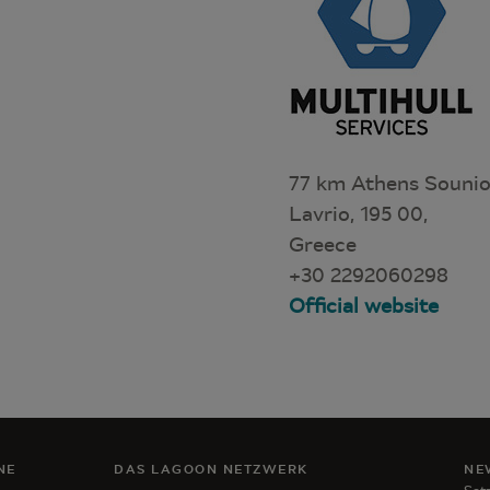
77 km Athens Sounio
Lavrio, 195 00,
Greece
+30 2292060298
Official website
NE
DAS LAGOON NETZWERK
NE