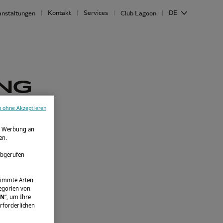
Kontakt
Services
DE
anstaltungen
Club Lagoon
NG
n ohne Akzeptieren
ie Werbung an
en.
abgerufen
stimmte Arten
tegorien von
EN
“, um Ihre
rforderlichen