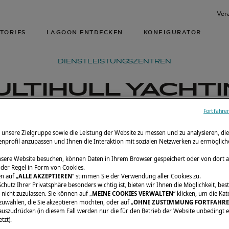
Ver
TORIES
LAGOON ENTDECKEN
KONFIGURATOR
DIENSTLEISTUNGSZENTREN
ULTIHULL YACHTI
Fortfahre
 unsere Zielgruppe sowie die Leistung der Website zu messen und zu analysieren, d
senprofil anzupassen und Ihnen die Interaktion mit sozialen Netzwerken zu ermöglich
sere Website besuchen, können Daten in Ihrem Browser gespeichert oder von dort 
 der Regel in Form von Cookies.
S
n auf „
ALLE AKZEPTIEREN
“ stimmen Sie der Verwendung aller Cookies zu.
chutz Ihrer Privatsphäre besonders wichtig ist, bieten wir Ihnen die Möglichkeit, be
nicht zuzulassen. Sie können auf „
MEINE COOKIES VERWALTEN
“ klicken, um die Ka
zuwählen, die Sie akzeptieren möchten, oder auf „
OHNE ZUSTIMMUNG FORTFAHR
uszudrücken (in diesem Fall werden nur die für den Betrieb der Website unbedingt e
tzt).