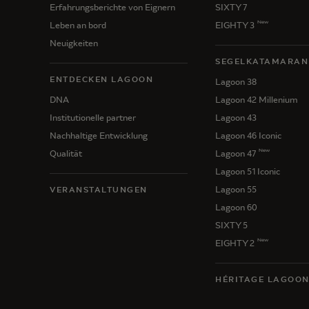
Erfahrungsberichte von Eignern
SIXTY 7
New
Leben an bord
EIGHTY 3
Neuigkeiten
SEGELKATAMARAN
ENTDECKEN LAGOON
Lagoon 38
DNA
Lagoon 42 Millenium
Institutionelle partner
Lagoon 43
Nachhaltige Entwicklung
Lagoon 46 Iconic
New
Qualität
Lagoon 47
Lagoon 51 Iconic
Lagoon 55
VERANSTALTUNGEN
Lagoon 60
SIXTY 5
New
EIGHTY 2
HÉRITAGE LAGOO