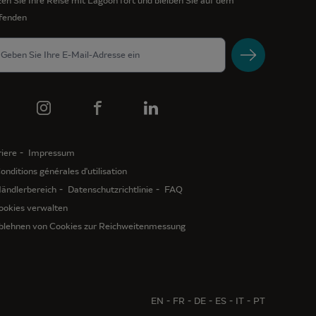
en Sie Ihre Reise mit Lagoon fort und bleiben Sie auf dem
fenden
iere
Impressum
onditions générales d'utilisation
ändlerbereich
Datenschutzrichtlinie
FAQ
ookies verwalten
blehnen von Cookies zur Reichweitenmessung
EN
FR
DE
ES
IT
PT