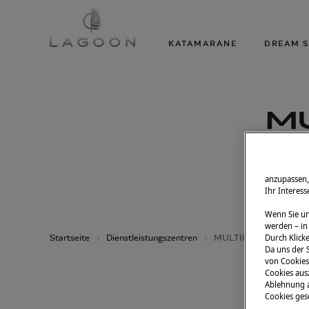
KATAMARANE
DREAM S
M
anzupassen,
Ihr Interes
Wenn Sie un
werden – in
Startseite
Dienstleistungszentren
MULTIHULL SERVICE
Durch Klicke
Da uns der S
von Cookies 
Cookies aus
Ablehnung a
Cookies gese