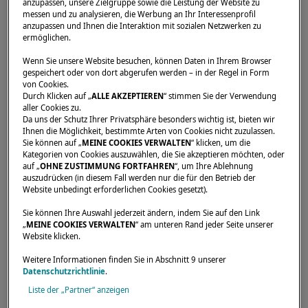
anzupassen, unsere Zielgruppe sowie die Leistung der Website zu
messen und zu analysieren, die Werbung an Ihr Interessenprofil
anzupassen und Ihnen die Interaktion mit sozialen Netzwerken zu
ermöglichen.
Startseite
Händler
OCEANIC CHILE S.A.
Wenn Sie unsere Website besuchen, können Daten in Ihrem Browser
gespeichert oder von dort abgerufen werden – in der Regel in Form
von Cookies.
Durch Klicken auf „
ALLE AKZEPTIEREN
“ stimmen Sie der Verwendung
aller Cookies zu.
Da uns der Schutz Ihrer Privatsphäre besonders wichtig ist, bieten wir
Ihnen die Möglichkeit, bestimmte Arten von Cookies nicht zuzulassen.
Sie können auf „
MEINE COOKIES VERWALTEN
“ klicken, um die
Kategorien von Cookies auszuwählen, die Sie akzeptieren möchten, oder
auf „
OHNE ZUSTIMMUNG FORTFAHREN
“, um Ihre Ablehnung
auszudrücken (in diesem Fall werden nur die für den Betrieb der
Website unbedingt erforderlichen Cookies gesetzt).
Sie können Ihre Auswahl jederzeit ändern, indem Sie auf den Link
„
MEINE COOKIES VERWALTEN
“ am unteren Rand jeder Seite unserer
Website klicken.
Weitere Informationen finden Sie in Abschnitt 9 unserer
Datenschutzrichtlinie
.
Liste der „Partner“ anzeigen
Unsere Händler sind für Sie da, um Ihre