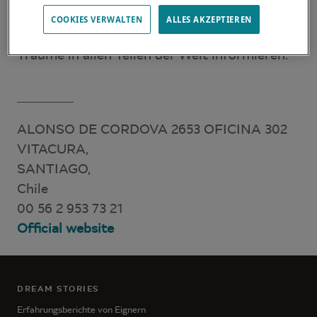
Erwartungen und Bedürfnisse zu erfüllen. Sie
COOKIES VERWALTEN
ALLES AKZEPTIEREN
können Sie über den Lagoon-Katamaran Ihrer
Träume in allen Teilen der Welt informieren.
ALONSO DE CORDOVA 2653 OFICINA 302
VITACURA,
SANTIAGO,
Chile
00 56 2 953 73 21
Official website
DREAM STORIES
Erfahrungsberichte von Eignern