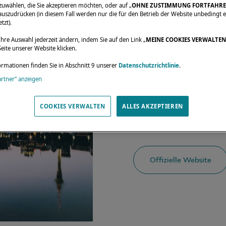
zuwählen, die Sie akzeptieren möchten, oder auf „
OHNE ZUSTIMMUNG FORTFAHR
uszudrücken (in diesem Fall werden nur die für den Betrieb der Website unbedingt e
tzt).
Ihre Auswahl jederzeit ändern, indem Sie auf den Link „
MEINE COOKIES VERWALTEN
eite unserer Website klicken.
ormationen finden Sie in Abschnitt 9 unserer
Datenschutzrichtlinie
.
artner“ anzeigen
Treffen Sie Lagoon a
März 2024.
COOKIES VERWALTEN
ALLES AKZEPTIEREN
Offizielle Website