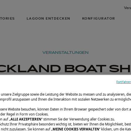
Ver
TORIES
LAGOON ENTDECKEN
KONFIGURATOR
VERANSTALTUNGEN
CKLAND BOAT S
Fortfahre
4. bis 17. März 2024
Auckland, Neuseeland
 unsere Zielgruppe sowie die Leistung der Website zu messen und zu analysieren, d
senprofil anzupassen und Ihnen die Interaktion mit sozialen Netzwerken zu ermöglich
sere Website besuchen, können Daten in Ihrem Browser gespeichert oder von dort 
 der Regel in Form von Cookies.
n auf „
ALLE AKZEPTIEREN
“ stimmen Sie der Verwendung aller Cookies zu.
chutz Ihrer Privatsphäre besonders wichtig ist, bieten wir Ihnen die Möglichkeit, be
nicht zuzulassen. Sie können auf „
MEINE COOKIES VERWALTEN
“ klicken, um die Ka