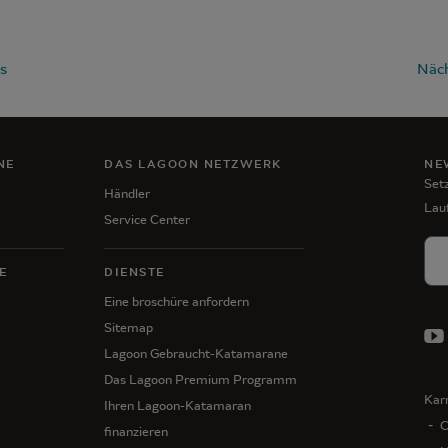
s
Näch
NE
DAS LAGOON NETZWERK
NE
Setz
Händler
Lau
Service Center
E
DIENSTE
Eine broschüre anfordern
Sitemap
Lagoon Gebraucht-Katamarane
Das Lagoon Premium Programm
Karr
Ihren Lagoon-Katamaran
C
finanzieren