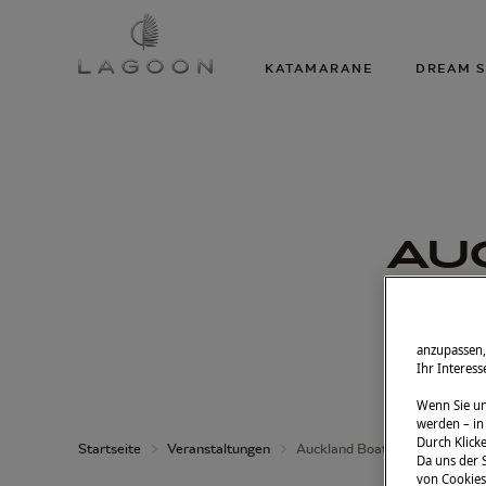
KATAMARANE
DREAM S
AU
Vom 1
anzupassen,
Ihr Interes
Wenn Sie un
werden – in
Durch Klicke
Startseite
Veranstaltungen
Auckland Boat Show
Da uns der S
von Cookies 