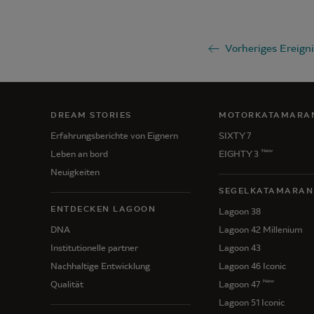
Vorheriges Ereigni
DREAM STORIES
MOTORKATAMARA
Erfahrungsberichte von Eignern
SIXTY 7
New
Leben an bord
EIGHTY 3
Neuigkeiten
SEGELKATAMARAN
ENTDECKEN LAGOON
Lagoon 38
DNA
Lagoon 42 Millenium
Institutionelle partner
Lagoon 43
Nachhaltige Entwicklung
Lagoon 46 Iconic
New
Qualität
Lagoon 47
Lagoon 51 Iconic