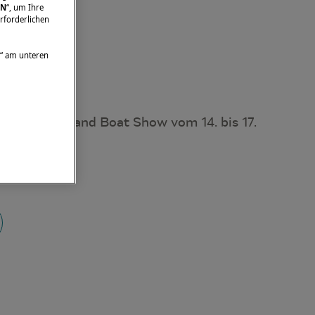
EN
“, um Ihre
rforderlichen
“ am unteren
uf der Auckland Boat Show vom 14. bis 17.