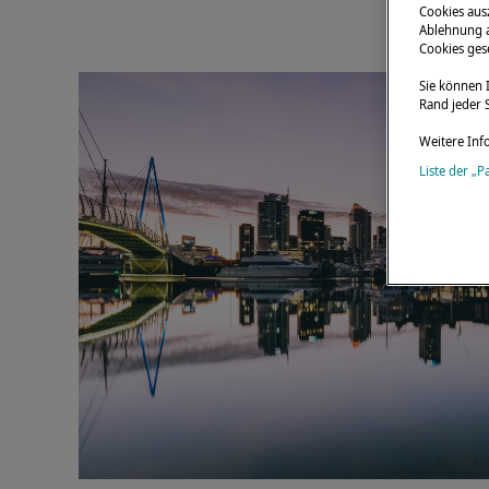
Cookies aus
Ablehnung a
Cookies gese
Sie können 
Rand jeder S
Weitere Inf
Liste der „P