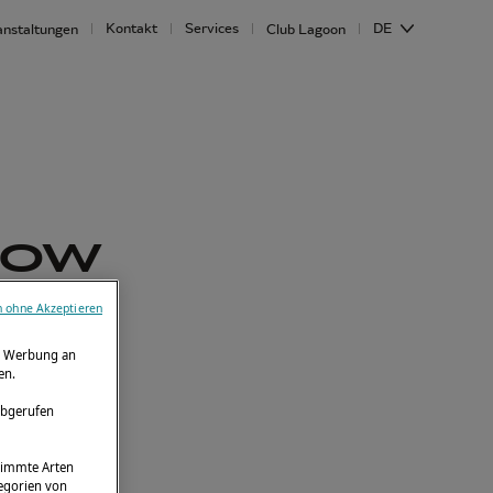
Kontakt
Services
DE
anstaltungen
Club Lagoon
HOW
n ohne Akzeptieren
Lagoon 50
ie Werbung an
en.
abgerufen
stimmte Arten
tegorien von