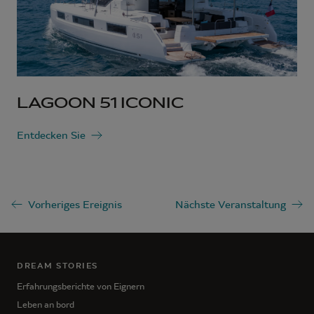
LAGOON 51 ICONIC
Entdecken Sie
Vorheriges Ereignis
Nächste Veranstaltung
DREAM STORIES
Erfahrungsberichte von Eignern
Leben an bord