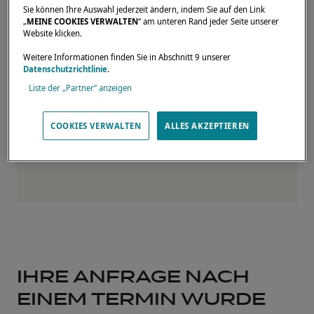
➞ Raymarine
Sie können Ihre Auswahl jederzeit ändern, indem Sie auf den Link
„
MEINE COOKIES VERWALTEN
“ am unteren Rand jeder Seite unserer
➞ SGB Finance
Website klicken.
➞ Thienot
Weitere Informationen finden Sie in Abschnitt 9 unserer
➞ Yacht Solutions
Datenschutzrichtlinie
.
Liste der „Partner“ anzeigen
COOKIES VERWALTEN
ALLES AKZEPTIEREN
IHRE ANFRAGE NACH
EINEM TERMIN WURDE