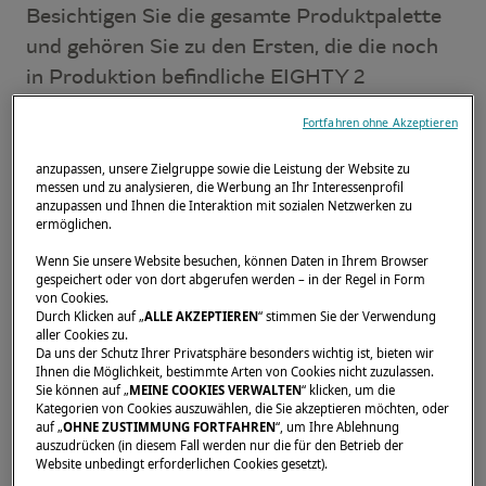
Besichtigen Sie die gesamte Produktpalette
und gehören Sie zu den Ersten, die die noch
in Produktion befindliche EIGHTY 2
entdecken - eine exklusive Enthüllung, die nur
Fortfahren ohne Akzeptieren
unseren Gästen vorbehalten ist.
anzupassen, unsere Zielgruppe sowie die Leistung der Website zu
messen und zu analysieren, die Werbung an Ihr Interessenprofil
Wir freuen uns, die folgenden Partner an
anzupassen und Ihnen die Interaktion mit sozialen Netzwerken zu
unserer Seite zu haben :
ermöglichen.
➞ Atelier Lemee
Wenn Sie unsere Website besuchen, können Daten in Ihrem Browser
gespeichert oder von dort abgerufen werden – in der Regel in Form
➞ Cognac Braastad
von Cookies.
➞ Crus et Châteaux
Durch Klicken auf „
ALLE AKZEPTIEREN
“ stimmen Sie der Verwendung
aller Cookies zu.
➞ Elvstrom
Da uns der Schutz Ihrer Privatsphäre besonders wichtig ist, bieten wir
Ihnen die Möglichkeit, bestimmte Arten von Cookies nicht zuzulassen.
➞ Harken
Sie können auf „
MEINE COOKIES VERWALTEN
“ klicken, um die
➞ Highfeld
Kategorien von Cookies auszuwählen, die Sie akzeptieren möchten, oder
auf „
OHNE ZUSTIMMUNG FORTFAHREN
“, um Ihre Ablehnung
➞ Mase Generator
auszudrücken (in diesem Fall werden nur die für den Betrieb der
Website unbedingt erforderlichen Cookies gesetzt).
➞ NV Equipment