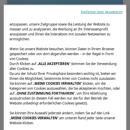
Fortfahren ohne Akzeptieren
anzupassen, unsere Zielgruppe sowie die Leistung der Website zu
messen und zu analysieren, die Werbung an Ihr Interessenprofil
anzupassen und Ihnen die Interaktion mit sozialen Netzwerken zu
ermöglichen.
Wenn Sie unsere Website besuchen, können Daten in Ihrem Browser
gespeichert oder von dort abgerufen werden – in der Regel in Form
von Cookies.
Durch Klicken auf „
ALLE AKZEPTIEREN
“ stimmen Sie der Verwendung
aller Cookies zu.
Da uns der Schutz Ihrer Privatsphäre besonders wichtig ist, bieten wir
Genießen Sie die Lagoon Days in Helsinki
Ihnen die Möglichkeit, bestimmte Arten von Cookies nicht zuzulassen.
Sie können auf „
MEINE COOKIES VERWALTEN
“ klicken, um die
vom 14. bis 15. Juni in Zusammenarbeit mit
Kategorien von Cookies auszuwählen, die Sie akzeptieren möchten, oder
auf „
OHNE ZUSTIMMUNG FORTFAHREN
“, um Ihre Ablehnung
unserem Vertreter Yachtsagent! Vereinbaren
auszudrücken (in diesem Fall werden nur die für den Betrieb der
Sie jetzt einen Termin, um sich mit uns
Website unbedingt erforderlichen Cookies gesetzt).
auszutauschen und unsere Katamarane zu
Sie können Ihre Auswahl jederzeit ändern, indem Sie auf den Link
„
MEINE COOKIES VERWALTEN
“ am unteren Rand jeder Seite unserer
besichtigen.
Website klicken.