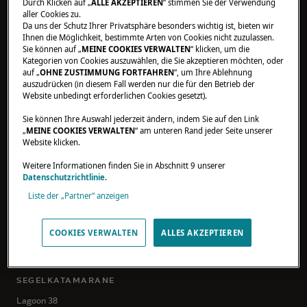
Durch Klicken auf „
ALLE AKZEPTIEREN
“ stimmen Sie der Verwendung
Leben an bord
aller Cookies zu.
Neuigkeiten
Da uns der Schutz Ihrer Privatsphäre besonders wichtig ist, bieten wir
Ihnen die Möglichkeit, bestimmte Arten von Cookies nicht zuzulassen.
Sie können auf „
MEINE COOKIES VERWALTEN
“ klicken, um die
ENTDECKEN LAGOON
Kategorien von Cookies auszuwählen, die Sie akzeptieren möchten, oder
auf „
OHNE ZUSTIMMUNG FORTFAHREN
“, um Ihre Ablehnung
DNA
auszudrücken (in diesem Fall werden nur die für den Betrieb der
Website unbedingt erforderlichen Cookies gesetzt).
Institutionelle partner
Nachhaltige Entwicklung
Sie können Ihre Auswahl jederzeit ändern, indem Sie auf den Link
„
MEINE COOKIES VERWALTEN
“ am unteren Rand jeder Seite unserer
Qualität
Website klicken.
Weitere Informationen finden Sie in Abschnitt 9 unserer
VERANSTALTUNGEN
Datenschutzrichtlinie
.
Liste der „Partner“ anzeigen
MOTORKATAMARANE
SIXTY 7
COOKIES VERWALTEN
ALLES AKZEPTIEREN
New
EIGHTY 3
SEGELKATAMARANE
Lagoon 38