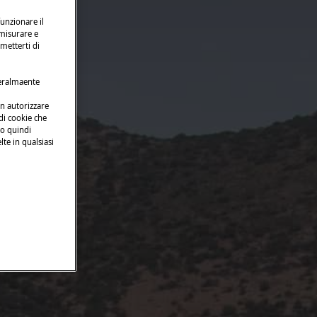
funzionare il
 misurare e
rmetterti di
neralmaente
on autorizzare
 di cookie che
no quindi
lte in qualsiasi