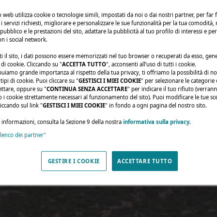
to web utilizza cookie o tecnologie simili, impostati da noi o dai nostri partner, per far 
i i servizi richiesti, migliorare e personalizzare le sue funzionalità per la tua comodità,
 pubblico e le prestazioni del sito, adattare la pubblicità al tuo profilo di interessi e pe
on i social network.
i il sito, i dati possono essere memorizzati nel tuo browser o recuperati da esso, ge
di cookie. Cliccando su "
ACCETTA TUTTO
", acconsenti all’uso di tutti i cookie.
buiamo grande importanza al rispetto della tua privacy, ti offriamo la possibilità di n
ipi di cookie. Puoi cliccare su "
GESTISCI I MIEI COOKIE
" per selezionare le categorie
ettare, oppure su "
CONTINUA SENZA ACCETTARE
" per indicare il tuo rifiuto (verran
olo i cookie strettamente necessari al funzionamento del sito). Puoi modificare le tue sce
ccando sul link "
GESTISCI I MIEI COOKIE
" in fondo a ogni pagina del nostro sito.
i informazioni, consulta la Sezione 9 della nostra
informativa sulla privacy
.
elenco dei partner"
GESTIRE I COOKIE
ACCETTARE TUTTO