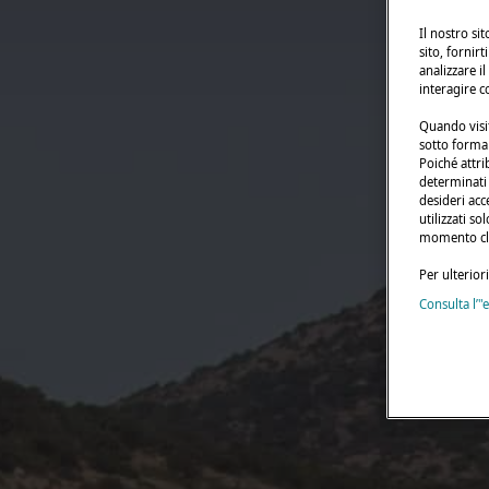
Il nostro si
sito, fornirt
analizzare il
interagire c
Quando visit
sotto forma 
Poiché attri
determinati t
desideri acc
utilizzati s
momento cli
Per ulterior
Consulta l’"