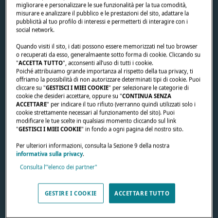
migliorare e personalizzare le sue funzionalità per la tua comodità,
misurare e analizzare il pubblico e le prestazioni del sito, adattare la
pubblicità al tuo profilo di interessi e permetterti di interagire con i
social network.
Quando visiti il sito, i dati possono essere memorizzati nel tuo browser
o recuperati da esso, generalmaente sotto forma di cookie. Cliccando su
"
ACCETTA TUTTO
", acconsenti all’uso di tutti i cookie.
Poiché attribuiamo grande importanza al rispetto della tua privacy, ti
offriamo la possibilità di non autorizzare determinati tipi di cookie. Puoi
cliccare su "
GESTISCI I MIEI COOKIE
" per selezionare le categorie di
cookie che desideri accettare, oppure su "
CONTINUA SENZA
ACCETTARE
" per indicare il tuo rifiuto (verranno quindi utilizzati solo i
cookie strettamente necessari al funzionamento del sito). Puoi
modificare le tue scelte in qualsiasi momento cliccando sul link
"
GESTISCI I MIEI COOKIE
" in fondo a ogni pagina del nostro sito.
Per ulteriori informazioni, consulta la Sezione 9 della nostra
informativa sulla privacy
.
Consulta l’"elenco dei partner"
GESTIRE I COOKIE
ACCETTARE TUTTO