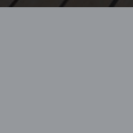
Home page
Finanziamento del catamarano Lagoon
Poiché tutti abbiamo una visione diversa
di come vivere la nostra passione, SGB
Finance si impegna a offrirti una
soluzione di finanziamento su misura.
Leader europeo nel finanziamento nautico da
più di 20 anni, SGB Finance ti offre
un'esperienza eccezionale trovando le migliori
soluzioni finanziarie e/o assicurative per il tuo
Lagoon. Che tu decida di affittare o di
diventare armatore, SGB ti supporta
offrendo soluzioni come LOA (affitto con