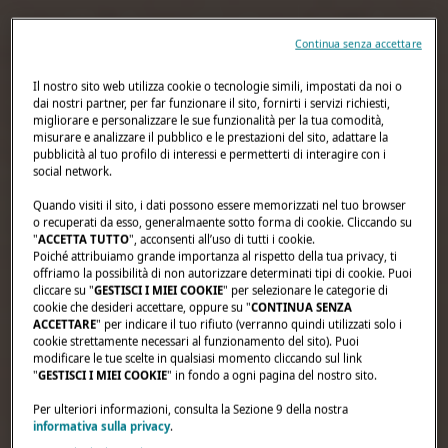
Continua senza accettare
Il nostro sito web utilizza cookie o tecnologie simili, impostati da noi o
dai nostri partner, per far funzionare il sito, fornirti i servizi richiesti,
migliorare e personalizzare le sue funzionalità per la tua comodità,
misurare e analizzare il pubblico e le prestazioni del sito, adattare la
pubblicità al tuo profilo di interessi e permetterti di interagire con i
social network.
Quando visiti il sito, i dati possono essere memorizzati nel tuo browser
o recuperati da esso, generalmaente sotto forma di cookie. Cliccando su
"
ACCETTA TUTTO
", acconsenti all’uso di tutti i cookie.
Poiché attribuiamo grande importanza al rispetto della tua privacy, ti
offriamo la possibilità di non autorizzare determinati tipi di cookie. Puoi
cliccare su "
GESTISCI I MIEI COOKIE
" per selezionare le categorie di
cookie che desideri accettare, oppure su "
CONTINUA SENZA
ACCETTARE
" per indicare il tuo rifiuto (verranno quindi utilizzati solo i
cookie strettamente necessari al funzionamento del sito). Puoi
modificare le tue scelte in qualsiasi momento cliccando sul link
"
GESTISCI I MIEI COOKIE
" in fondo a ogni pagina del nostro sito.
Per ulteriori informazioni, consulta la Sezione 9 della nostra
informativa sulla privacy
.