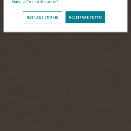
Consulta l’"elenco dei partner"
GESTIRE I COOKIE
ACCETTARE TUTTO