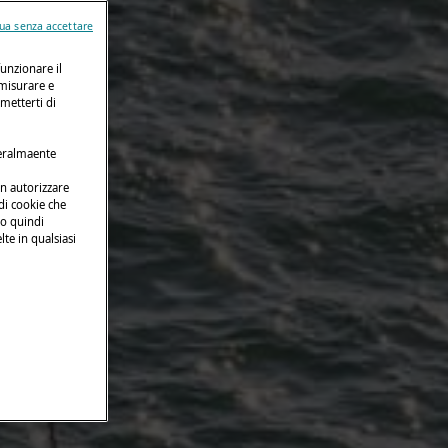
ua senza accettare
funzionare il
 misurare e
rmetterti di
neralmaente
on autorizzare
 di cookie che
no quindi
lte in qualsiasi