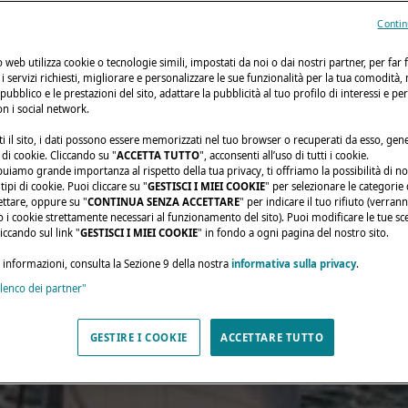
Contin
to web utilizza cookie o tecnologie simili, impostati da noi o dai nostri partner, per far 
i i servizi richiesti, migliorare e personalizzare le sue funzionalità per la tua comodità,
 pubblico e le prestazioni del sito, adattare la pubblicità al tuo profilo di interessi e pe
on i social network.
i il sito, i dati possono essere memorizzati nel tuo browser o recuperati da esso, ge
di cookie. Cliccando su "
ACCETTA TUTTO
", acconsenti all’uso di tutti i cookie.
buiamo grande importanza al rispetto della tua privacy, ti offriamo la possibilità di n
ipi di cookie. Puoi cliccare su "
GESTISCI I MIEI COOKIE
" per selezionare le categorie
ettare, oppure su "
CONTINUA SENZA ACCETTARE
" per indicare il tuo rifiuto (verran
olo i cookie strettamente necessari al funzionamento del sito). Puoi modificare le tue sce
ccando sul link "
GESTISCI I MIEI COOKIE
" in fondo a ogni pagina del nostro sito.
i informazioni, consulta la Sezione 9 della nostra
informativa sulla privacy
.
elenco dei partner"
GESTIRE I COOKIE
ACCETTARE TUTTO