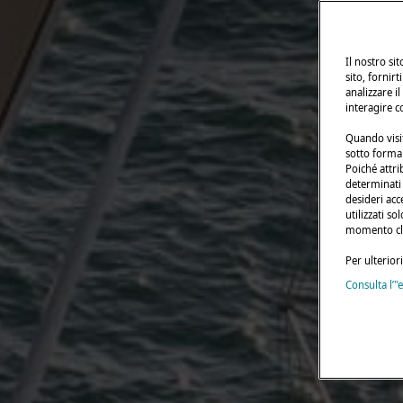
Il nostro si
sito, fornirt
analizzare il
interagire c
Quando visit
sotto forma 
Poiché attri
determinati t
desideri acc
utilizzati s
momento cli
Per ulterior
Consulta l’"