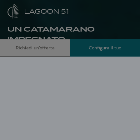
LAGOON 51
UN CATAMARANO
IMPEGNATO
Richiedi un'offerta
Configura il tuo
Home page
Lagoon Heritage
Lagoon 51
Una sensazione di
spazio, una voglia di
evasione e di
connessione con la