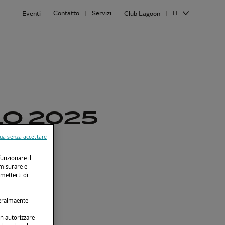
Contatto
Servizi
IT
Eventi
Club Lagoon
LO 2025
ua senza accettare
on 43
funzionare il
 misurare e
rmetterti di
neralmaente
on autorizzare