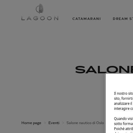
CATAMARANI
DREAM S
SALONE
D
Il nostro si
sito, fornirt
analizzare il
interagire c
Quando visit
Home page
Eventi
Salone nautico di Oslo 2025
sotto forma 
Poiché attri