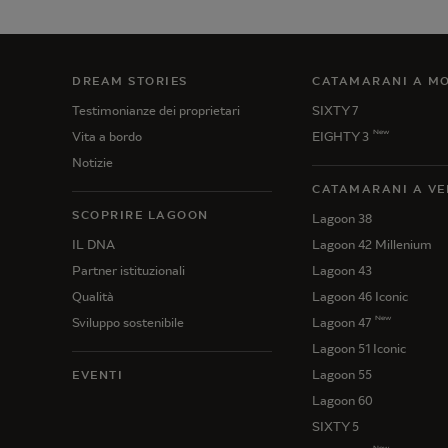
DREAM STORIES
CATAMARANI A M
Testimonianze dei proprietari
SIXTY 7
New
Vita a bordo
EIGHTY 3
Notizie
CATAMARANI A VE
SCOPRIRE LAGOON
Lagoon 38
IL DNA
Lagoon 42 Millenium
Partner istituzionali
Lagoon 43
Qualità
Lagoon 46 Iconic
New
Sviluppo sostenibile
Lagoon 47
Lagoon 51 Iconic
Lagoon 55
EVENTI
Lagoon 60
SIXTY 5