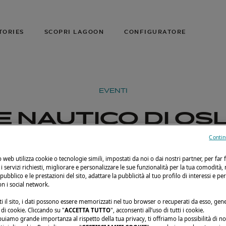
TORIES
SCOPRI LAGOON
CONFIGURATORE
EVENTI
 NAUTICO DI OS
Contin
al 28 al 31 agosto 2025
Oslo, Norvegia
Lago
to web utilizza cookie o tecnologie simili, impostati da noi o dai nostri partner, per far 
i i servizi richiesti, migliorare e personalizzare le sue funzionalità per la tua comodità,
 pubblico e le prestazioni del sito, adattare la pubblicità al tuo profilo di interessi e pe
on i social network.
i il sito, i dati possono essere memorizzati nel tuo browser o recuperati da esso, ge
di cookie. Cliccando su "
ACCETTA TUTTO
", acconsenti all’uso di tutti i cookie.
buiamo grande importanza al rispetto della tua privacy, ti offriamo la possibilità di n