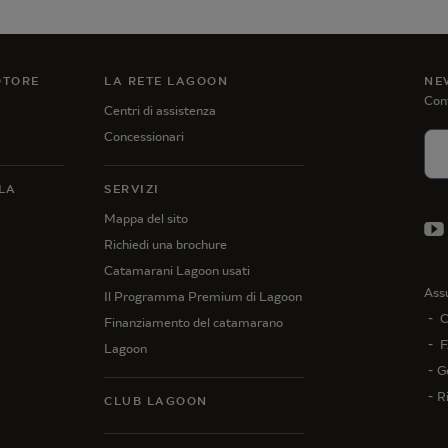
OTORE
LA RETE LAGOON
NE
Cont
Centri di assistenza
Concessionari
LA
SERVIZI
Mappa del sito
Richiedi una brochure
Catamarani Lagoon usati
Ass
Il Programma Premium di Lagoon
C
Finanziamento del catamarano
F
Lagoon
Ge
R
CLUB LAGOON