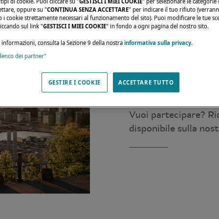
ipi di cookie. Puoi cliccare su "
GESTISCI I MIEI COOKIE
" per selezionare le categorie
ettare, oppure su "
CONTINUA SENZA ACCETTARE
" per indicare il tuo rifiuto (verran
olo i cookie strettamente necessari al funzionamento del sito). Puoi modificare le tue sce
ccando sul link "
GESTISCI I MIEI COOKIE
" in fondo a ogni pagina del nostro sito.
i informazioni, consulta la Sezione 9 della nostra
informativa sulla privacy
.
elenco dei partner"
Unitevi a Lagoon al 
GESTIRE I COOKIE
ACCETTARE TUTTO
Dal 28 al 31 agosto, 
esposizione al salone
Vuoi partecipare? Ric
disponibile sulla nos