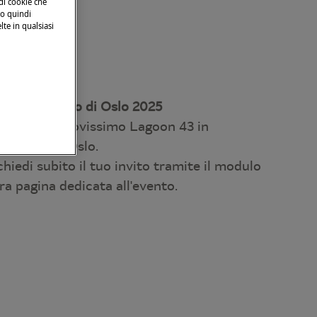
 di cookie che
no quindi
lte in qualsiasi
salone nautico di Oslo 2025
scoprite il nuovissimo Lagoon 43 in
 nautico di Oslo.
hiedi subito il tuo invito tramite il modulo
tra pagina dedicata all'evento.