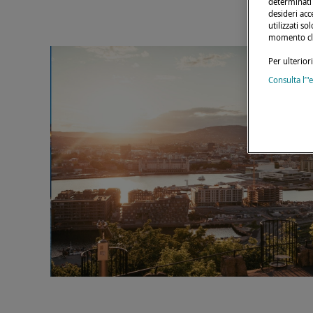
determinati t
desideri acc
utilizzati s
momento cli
Per ulterior
Consulta l’"